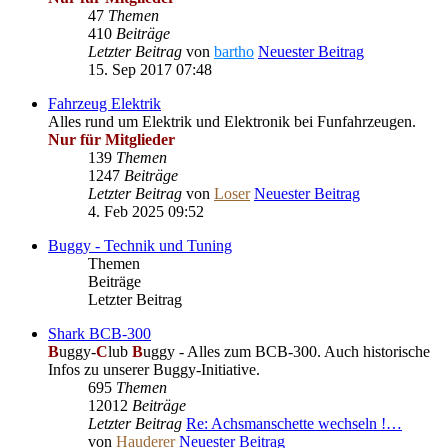
47
Themen
410
Beiträge
Letzter Beitrag
von
bartho
Neuester Beitrag
15. Sep 2017 07:48
Fahrzeug Elektrik
Alles rund um Elektrik und Elektronik bei Funfahrzeugen.
Nur für Mitglieder
139
Themen
1247
Beiträge
Letzter Beitrag
von
Loser
Neuester Beitrag
4. Feb 2025 09:52
Buggy - Technik und Tuning
Themen
Beiträge
Letzter Beitrag
Shark BCB-300
B
uggy-
C
lub
B
uggy - Alles zum BCB-300. Auch historische
Infos zu unserer Buggy-Initiative.
695
Themen
12012
Beiträge
Letzter Beitrag
Re: Achsmanschette wechseln !…
von
Hauderer
Neuester Beitrag