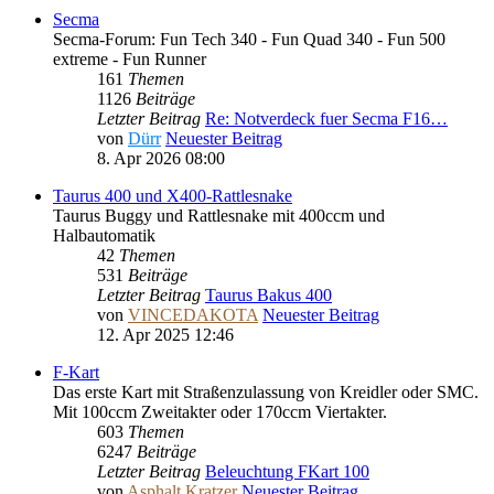
Secma
Secma-Forum: Fun Tech 340 - Fun Quad 340 - Fun 500
extreme - Fun Runner
161
Themen
1126
Beiträge
Letzter Beitrag
Re: Notverdeck fuer Secma F16…
von
Dürr
Neuester Beitrag
8. Apr 2026 08:00
Taurus 400 und X400-Rattlesnake
Taurus Buggy und Rattlesnake mit 400ccm und
Halbautomatik
42
Themen
531
Beiträge
Letzter Beitrag
Taurus Bakus 400
von
VINCEDAKOTA
Neuester Beitrag
12. Apr 2025 12:46
F-Kart
Das erste Kart mit Straßenzulassung von Kreidler oder SMC.
Mit 100ccm Zweitakter oder 170ccm Viertakter.
603
Themen
6247
Beiträge
Letzter Beitrag
Beleuchtung FKart 100
von
Asphalt Kratzer
Neuester Beitrag