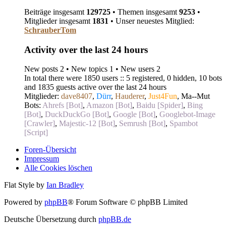
Beiträge insgesamt
129725
• Themen insgesamt
9253
•
Mitglieder insgesamt
1831
• Unser neuestes Mitglied:
SchrauberTom
Activity over the last 24 hours
New posts 2 • New topics 1 • New users 2
In total there were 1850 users :: 5 registered, 0 hidden, 10 bots
and 1835 guests active over the last 24 hours
Mitglieder:
dave8407
,
Dürr
,
Hauderer
,
Just4Fun
,
Ma--Mut
Bots:
Ahrefs [Bot]
,
Amazon [Bot]
,
Baidu [Spider]
,
Bing
[Bot]
,
DuckDuckGo [Bot]
,
Google [Bot]
,
Googlebot-Image
[Crawler]
,
Majestic-12 [Bot]
,
Semrush [Bot]
,
Spambot
[Script]
Foren-Übersicht
Impressum
Alle Cookies löschen
Flat Style by
Ian Bradley
Powered by
phpBB
® Forum Software © phpBB Limited
Deutsche Übersetzung durch
phpBB.de