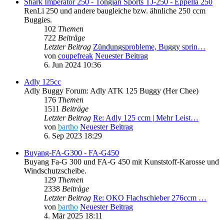
Shark Imperator 250 - Tongian Sports TJ-250 - Eppella 250
RenLi 250 und andere baugleiche bzw. ähnliche 250 ccm
Buggies.
102
Themen
722
Beiträge
Letzter Beitrag
Zündungsprobleme, Buggy sprin…
von
coupefreak
Neuester Beitrag
6. Jun 2024 10:36
Adly 125cc
Adly Buggy Forum: Adly ATK 125 Buggy (Her Chee)
176
Themen
1511
Beiträge
Letzter Beitrag
Re: Adly 125 ccm | Mehr Leist…
von
bartho
Neuester Beitrag
6. Sep 2023 18:29
Buyang-FA-G300 - FA-G450
Buyang Fa-G 300 und FA-G 450 mit Kunststoff-Karosse und
Windschutzscheibe.
129
Themen
2338
Beiträge
Letzter Beitrag
Re: OKO Flachschieber 276ccm …
von
bartho
Neuester Beitrag
4. Mär 2025 18:11