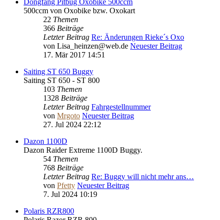
Dongfang Pitbug Oxobike 500ccm
500ccm von Oxobike bzw. Oxokart
22
Themen
366
Beiträge
Letzter Beitrag
Re: Änderungen Rieke´s Oxo
von
Lisa_heinzen@web.de
Neuester Beitrag
17. Mär 2017 14:51
Saiting ST 650 Buggy
Saiting ST 650 - ST 800
103
Themen
1328
Beiträge
Letzter Beitrag
Fahrgestellnummer
von
Mrgoto
Neuester Beitrag
27. Jul 2024 22:12
Dazon 1100D
Dazon Raider Extreme 1100D Buggy.
54
Themen
768
Beiträge
Letzter Beitrag
Re: Buggy will nicht mehr ans…
von
Pfetty
Neuester Beitrag
7. Jul 2024 10:19
Polaris RZR800
Polaris Razor RZR 800