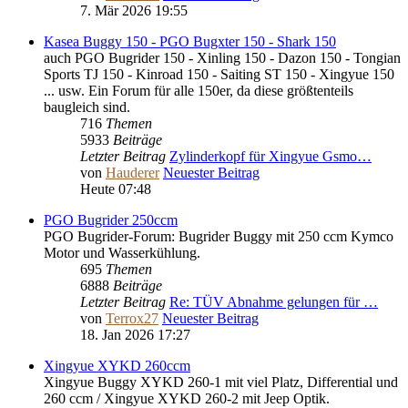
7. Mär 2026 19:55
Kasea Buggy 150 - PGO Bugxter 150 - Shark 150
auch PGO Bugrider 150 - Xinling 150 - Dazon 150 - Tongian
Sports TJ 150 - Kinroad 150 - Saiting ST 150 - Xingyue 150
... usw. Ein Forum für alle 150er, da diese größtenteils
baugleich sind.
716
Themen
5933
Beiträge
Letzter Beitrag
Zylinderkopf für Xingyue Gsmo…
von
Hauderer
Neuester Beitrag
Heute 07:48
PGO Bugrider 250ccm
PGO Bugrider-Forum: Bugrider Buggy mit 250 ccm Kymco
Motor und Wasserkühlung.
695
Themen
6888
Beiträge
Letzter Beitrag
Re: TÜV Abnahme gelungen für …
von
Terrox27
Neuester Beitrag
18. Jan 2026 17:27
Xingyue XYKD 260ccm
Xingyue Buggy XYKD 260-1 mit viel Platz, Differential und
260 ccm / Xingyue XYKD 260-2 mit Jeep Optik.