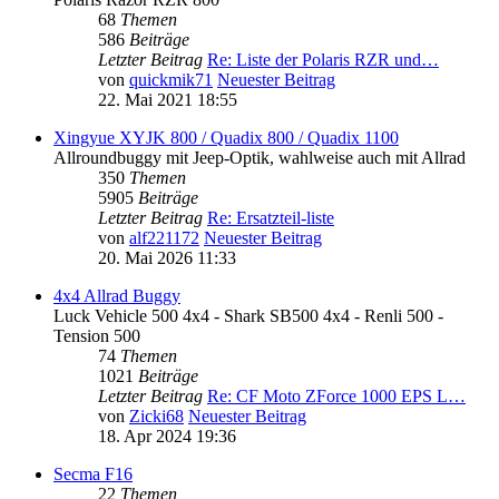
68
Themen
586
Beiträge
Letzter Beitrag
Re: Liste der Polaris RZR und…
von
quickmik71
Neuester Beitrag
22. Mai 2021 18:55
Xingyue XYJK 800 / Quadix 800 / Quadix 1100
Allroundbuggy mit Jeep-Optik, wahlweise auch mit Allrad
350
Themen
5905
Beiträge
Letzter Beitrag
Re: Ersatzteil-liste
von
alf221172
Neuester Beitrag
20. Mai 2026 11:33
4x4 Allrad Buggy
Luck Vehicle 500 4x4 - Shark SB500 4x4 - Renli 500 -
Tension 500
74
Themen
1021
Beiträge
Letzter Beitrag
Re: CF Moto ZForce 1000 EPS L…
von
Zicki68
Neuester Beitrag
18. Apr 2024 19:36
Secma F16
22
Themen