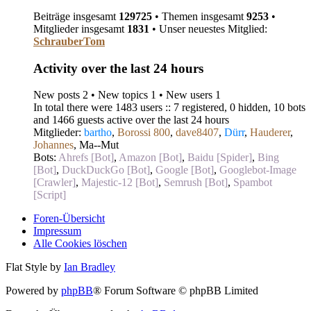
Beiträge insgesamt
129725
• Themen insgesamt
9253
•
Mitglieder insgesamt
1831
• Unser neuestes Mitglied:
SchrauberTom
Activity over the last 24 hours
New posts 2 • New topics 1 • New users 1
In total there were 1483 users :: 7 registered, 0 hidden, 10 bots
and 1466 guests active over the last 24 hours
Mitglieder:
bartho
,
Borossi 800
,
dave8407
,
Dürr
,
Hauderer
,
Johannes
,
Ma--Mut
Bots:
Ahrefs [Bot]
,
Amazon [Bot]
,
Baidu [Spider]
,
Bing
[Bot]
,
DuckDuckGo [Bot]
,
Google [Bot]
,
Googlebot-Image
[Crawler]
,
Majestic-12 [Bot]
,
Semrush [Bot]
,
Spambot
[Script]
Foren-Übersicht
Impressum
Alle Cookies löschen
Flat Style by
Ian Bradley
Powered by
phpBB
® Forum Software © phpBB Limited