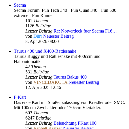
Secma
Secma-Forum: Fun Tech 340 - Fun Quad 340 - Fun 500
extreme - Fun Runner
161
Themen
1126
Beiträge
Letzter Beitrag
Re: Notverdeck fuer Secma F16…
von
Dürr
Neuester Beitrag
8. Apr 2026 08:00
Taurus 400 und X400-Rattlesnake
Taurus Buggy und Rattlesnake mit 400ccm und
Halbautomatik
42
Themen
531
Beiträge
Letzter Beitrag
Taurus Bakus 400
von
VINCEDAKOTA
Neuester Beitrag
12. Apr 2025 12:46
F-Kart
Das erste Kart mit Straßenzulassung von Kreidler oder SMC.
Mit 100ccm Zweitakter oder 170ccm Viertakter.
603
Themen
6247
Beiträge
Letzter Beitrag
Beleuchtung FKart 100
von
Asphalt Kratzer
Neuester Beitrag