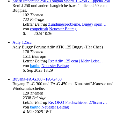
Shark Imperator 250 - Tongian Sports TJ-250 - Eppella 250
RenLi 250 und andere baugleiche bzw. ähnliche 250 ccm
Buggies.
102
Themen
722
Beiträge
Letzter Beitrag
Zündungsprobleme, Buggy sprin…
von
coupefreak
Neuester Beitrag
6. Jun 2024 10:36
Adly 125cc
Adly Buggy Forum: Adly ATK 125 Buggy (Her Chee)
176
Themen
1511
Beiträge
Letzter Beitrag
Re: Adly 125 ccm | Mehr Leist…
von
bartho
Neuester Beitrag
6. Sep 2023 18:29
Buyang-FA-G300 - FA-G450
Buyang Fa-G 300 und FA-G 450 mit Kunststoff-Karosse und
Windschutzscheibe.
129
Themen
2338
Beiträge
Letzter Beitrag
Re: OKO Flachschieber 276ccm …
von
bartho
Neuester Beitrag
4. Mär 2025 18:11