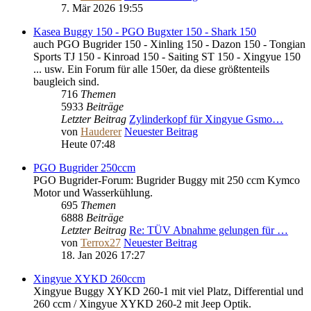
7. Mär 2026 19:55
Kasea Buggy 150 - PGO Bugxter 150 - Shark 150
auch PGO Bugrider 150 - Xinling 150 - Dazon 150 - Tongian
Sports TJ 150 - Kinroad 150 - Saiting ST 150 - Xingyue 150
... usw. Ein Forum für alle 150er, da diese größtenteils
baugleich sind.
716
Themen
5933
Beiträge
Letzter Beitrag
Zylinderkopf für Xingyue Gsmo…
von
Hauderer
Neuester Beitrag
Heute 07:48
PGO Bugrider 250ccm
PGO Bugrider-Forum: Bugrider Buggy mit 250 ccm Kymco
Motor und Wasserkühlung.
695
Themen
6888
Beiträge
Letzter Beitrag
Re: TÜV Abnahme gelungen für …
von
Terrox27
Neuester Beitrag
18. Jan 2026 17:27
Xingyue XYKD 260ccm
Xingyue Buggy XYKD 260-1 mit viel Platz, Differential und
260 ccm / Xingyue XYKD 260-2 mit Jeep Optik.