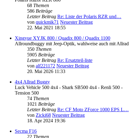
68
Themen
586
Beiträge
Letzter Beitrag
Re: Liste der Polaris RZR und…
von
quickmik71
Neuester Beitrag
22. Mai 2021 18:55
Xingyue XYJK 800 / Quadix 800 / Quadix 1100
Allroundbuggy mit Jeep-Optik, wahlweise auch mit Allrad
350
Themen
5905
Beiträge
Letzter Beitrag
Re: Ersatzteil-liste
von
alf221172
Neuester Beitrag
20. Mai 2026 11:33
4x4 Allrad Buggy
Luck Vehicle 500 4x4 - Shark SB500 4x4 - Renli 500 -
Tension 500
74
Themen
1021
Beiträge
Letzter Beitrag
Re: CF Moto ZForce 1000 EPS L…
von
Zicki68
Neuester Beitrag
18. Apr 2024 19:36
Secma F16
22
Themen