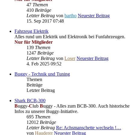
47
Themen
410
Beiträge
Letzter Beitrag
von
bartho
Neuester Beitrag
15. Sep 2017 07:48
Fahrzeug Elektrik
Alles rund um Elektrik und Elektronik bei Funfahrzeugen.
Nur für Mitglieder
139
Themen
1247
Beiträge
Letzter Beitrag
von
Loser
Neuester Beitrag
4. Feb 2025 09:52
Buggy - Technik und Tuning
Themen
Beiträge
Letzter Beitrag
Shark BCB-300
B
uggy-
C
lub
B
uggy - Alles zum BCB-300. Auch historische
Infos zu unserer Buggy-Initiative.
695
Themen
12012
Beiträge
Letzter Beitrag
Re: Achsmanschette wechseln !…
von
Hauderer
Neuester Beitrag