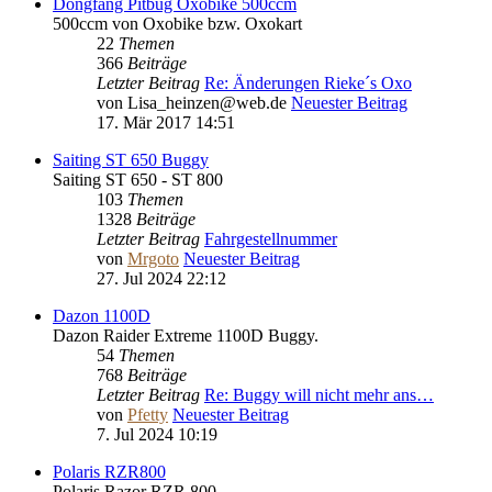
Dongfang Pitbug Oxobike 500ccm
500ccm von Oxobike bzw. Oxokart
22
Themen
366
Beiträge
Letzter Beitrag
Re: Änderungen Rieke´s Oxo
von
Lisa_heinzen@web.de
Neuester Beitrag
17. Mär 2017 14:51
Saiting ST 650 Buggy
Saiting ST 650 - ST 800
103
Themen
1328
Beiträge
Letzter Beitrag
Fahrgestellnummer
von
Mrgoto
Neuester Beitrag
27. Jul 2024 22:12
Dazon 1100D
Dazon Raider Extreme 1100D Buggy.
54
Themen
768
Beiträge
Letzter Beitrag
Re: Buggy will nicht mehr ans…
von
Pfetty
Neuester Beitrag
7. Jul 2024 10:19
Polaris RZR800
Polaris Razor RZR 800