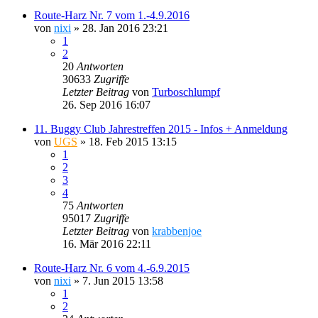
Route-Harz Nr. 7 vom 1.-4.9.2016
von
nixi
»
28. Jan 2016 23:21
1
2
20
Antworten
30633
Zugriffe
Letzter Beitrag
von
Turboschlumpf
26. Sep 2016 16:07
11. Buggy Club Jahrestreffen 2015 - Infos + Anmeldung
von
UGS
»
18. Feb 2015 13:15
1
2
3
4
75
Antworten
95017
Zugriffe
Letzter Beitrag
von
krabbenjoe
16. Mär 2016 22:11
Route-Harz Nr. 6 vom 4.-6.9.2015
von
nixi
»
7. Jun 2015 13:58
1
2