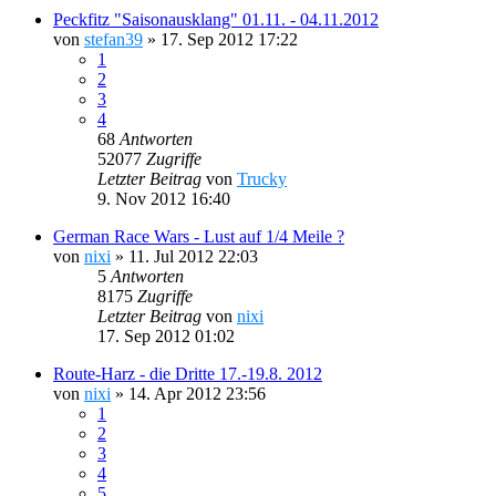
Peckfitz "Saisonausklang" 01.11. - 04.11.2012
von
stefan39
»
17. Sep 2012 17:22
1
2
3
4
68
Antworten
52077
Zugriffe
Letzter Beitrag
von
Trucky
9. Nov 2012 16:40
German Race Wars - Lust auf 1/4 Meile ?
von
nixi
»
11. Jul 2012 22:03
5
Antworten
8175
Zugriffe
Letzter Beitrag
von
nixi
17. Sep 2012 01:02
Route-Harz - die Dritte 17.-19.8. 2012
von
nixi
»
14. Apr 2012 23:56
1
2
3
4
5