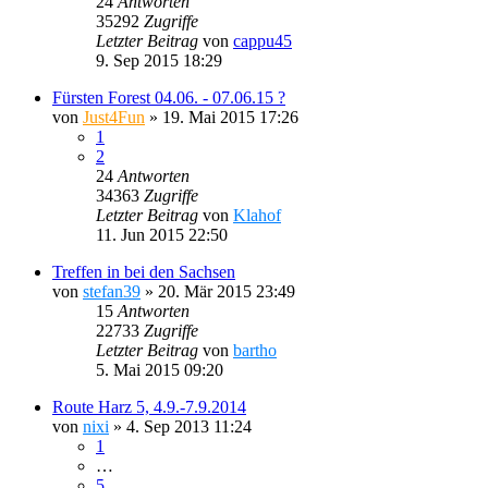
24
Antworten
35292
Zugriffe
Letzter Beitrag
von
cappu45
9. Sep 2015 18:29
Fürsten Forest 04.06. - 07.06.15 ?
von
Just4Fun
»
19. Mai 2015 17:26
1
2
24
Antworten
34363
Zugriffe
Letzter Beitrag
von
Klahof
11. Jun 2015 22:50
Treffen in bei den Sachsen
von
stefan39
»
20. Mär 2015 23:49
15
Antworten
22733
Zugriffe
Letzter Beitrag
von
bartho
5. Mai 2015 09:20
Route Harz 5, 4.9.-7.9.2014
von
nixi
»
4. Sep 2013 11:24
1
…
5