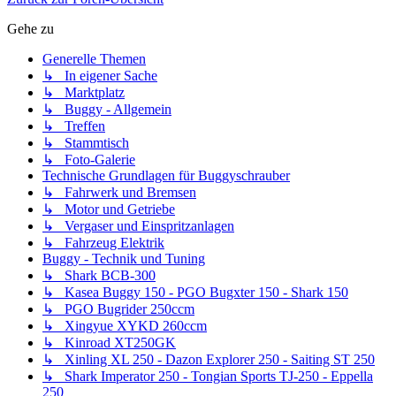
Gehe zu
Generelle Themen
↳ In eigener Sache
↳ Marktplatz
↳ Buggy - Allgemein
↳ Treffen
↳ Stammtisch
↳ Foto-Galerie
Technische Grundlagen für Buggyschrauber
↳ Fahrwerk und Bremsen
↳ Motor und Getriebe
↳ Vergaser und Einspritzanlagen
↳ Fahrzeug Elektrik
Buggy - Technik und Tuning
↳ Shark BCB-300
↳ Kasea Buggy 150 - PGO Bugxter 150 - Shark 150
↳ PGO Bugrider 250ccm
↳ Xingyue XYKD 260ccm
↳ Kinroad XT250GK
↳ Xinling XL 250 - Dazon Explorer 250 - Saiting ST 250
↳ Shark Imperator 250 - Tongian Sports TJ-250 - Eppella
250