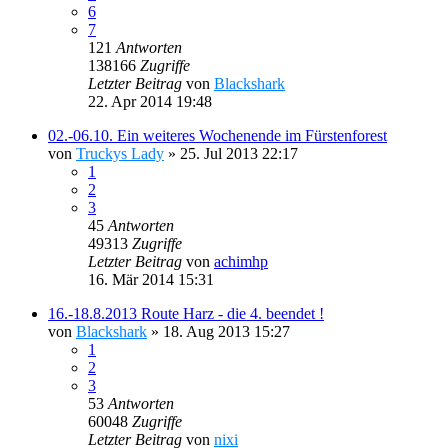
6
7
121
Antworten
138166
Zugriffe
Letzter Beitrag
von
Blackshark
22. Apr 2014 19:48
02.-06.10. Ein weiteres Wochenende im Fürstenforest
von
Truckys Lady
»
25. Jul 2013 22:17
1
2
3
45
Antworten
49313
Zugriffe
Letzter Beitrag
von
achimhp
16. Mär 2014 15:31
16.-18.8.2013 Route Harz - die 4. beendet !
von
Blackshark
»
18. Aug 2013 15:27
1
2
3
53
Antworten
60048
Zugriffe
Letzter Beitrag
von
nixi