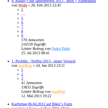
9. Buggy Club Jahrestreffen 2013 - Infos + Anmeldung
von
Wolle
»
26. Feb 2013 22:45
1
…
5
6
7
8
9
170
Antworten
216539
Zugriffe
Letzter Beitrag
von
Onkel Pinki
25. Jul 2013 08:41
1. Peckfitz - Treffen 2013 - neuer Versuch
von
Just4Fun
»
24. Jan 2013 23:11
1
2
3
41
Antworten
33833
Zugriffe
Letzter Beitrag
von
Just4Fun
12. Mai 2013 19:22
Karfreitag 06.04.2012 auf Biker`s Farm