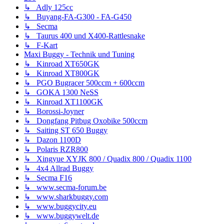
↳ Adly 125cc
↳ Buyang-FA-G300 - FA-G450
↳ Secma
↳ Taurus 400 und X400-Rattlesnake
↳ F-Kart
Maxi Buggy - Technik und Tuning
↳ Kinroad XT650GK
↳ Kinroad XT800GK
↳ PGO Bugracer 500ccm + 600ccm
↳ GOKA 1300 NeSS
↳ Kinroad XT1100GK
↳ Borossi-Joyner
↳ Dongfang Pitbug Oxobike 500ccm
↳ Saiting ST 650 Buggy
↳ Dazon 1100D
↳ Polaris RZR800
↳ Xingyue XYJK 800 / Quadix 800 / Quadix 1100
↳ 4x4 Allrad Buggy
↳ Secma F16
↳ www.secma-forum.be
↳ www.sharkbuggy.com
↳ www.buggycity.eu
↳ www.buggywelt.de