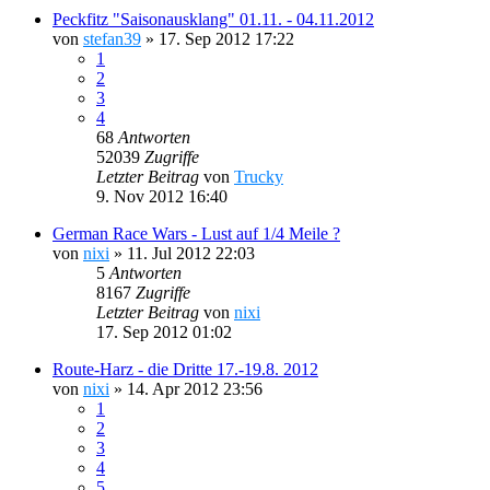
Peckfitz "Saisonausklang" 01.11. - 04.11.2012
von
stefan39
»
17. Sep 2012 17:22
1
2
3
4
68
Antworten
52039
Zugriffe
Letzter Beitrag
von
Trucky
9. Nov 2012 16:40
German Race Wars - Lust auf 1/4 Meile ?
von
nixi
»
11. Jul 2012 22:03
5
Antworten
8167
Zugriffe
Letzter Beitrag
von
nixi
17. Sep 2012 01:02
Route-Harz - die Dritte 17.-19.8. 2012
von
nixi
»
14. Apr 2012 23:56
1
2
3
4
5