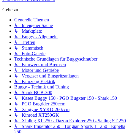
Gehe zu
Generelle Themen
↳ In eigener Sache
↳ Marktplatz
↳ Buggy - Allgemein
↳ Treffen
↳ Stammtisch
↳ Foto-Galerie
Technische Grundlagen für Buggyschrauber
↳ Fahrwerk und Bremsen
↳ Motor und Getriebe
↳ Vergaser und Einspritzanlagen
↳ Fahrzeug Elektrik
Buggy - Technik und Tuning
↳ Shark BCB-300
↳ Kasea Buggy 150 - PGO Bugxter 150 - Shark 150
↳ PGO Bugrider 250ccm
↳ Xingyue XYKD 260ccm
↳ Kinroad XT250GK
↳ Xinling XL 250 - Dazon Explorer 250 - Saiting ST 250
↳ Shark Imperator 250 - Tongian Sports TJ-250 - Eppella
250