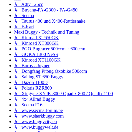
↳ Adly 125cc
↳ Buyang-FA-G300 - FA-G450
↳ Secma
↳ Taurus 400 und X400-Rattlesnake
↳ F-Kart
Maxi Buggy - Technik und Tuning
↳ Kinroad XT650GK
↳ Kinroad XT800GK
↳ PGO Bugracer 500ccm + 600ccm
↳ GOKA 1300 NeSS
↳ Kinroad XT1100GK
↳ Borossi-Joyner
↳ Dongfang Pitbug Oxobike 500ccm
↳ Saiting ST 650 Buggy
↳ Dazon 1100D
↳ Polaris RZR800
↳ Xingyue XYJK 800 / Quadix 800 / Quadix 1100
↳ 4x4 Allrad Buggy
↳ Secma F16
↳ www.secma-forum.be
↳ www.sharkbuggy.com
↳ www.buggycity.eu
↳ www.buggywelt.de