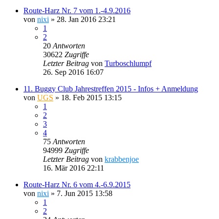
Route-Harz Nr. 7 vom 1.-4.9.2016
von
nixi
»
28. Jan 2016 23:21
1
2
20
Antworten
30622
Zugriffe
Letzter Beitrag
von
Turboschlumpf
26. Sep 2016 16:07
11. Buggy Club Jahrestreffen 2015 - Infos + Anmeldung
von
UGS
»
18. Feb 2015 13:15
1
2
3
4
75
Antworten
94999
Zugriffe
Letzter Beitrag
von
krabbenjoe
16. Mär 2016 22:11
Route-Harz Nr. 6 vom 4.-6.9.2015
von
nixi
»
7. Jun 2015 13:58
1
2