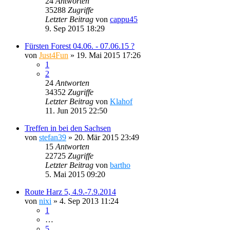
24
Antworten
35288
Zugriffe
Letzter Beitrag
von
cappu45
9. Sep 2015 18:29
Fürsten Forest 04.06. - 07.06.15 ?
von
Just4Fun
»
19. Mai 2015 17:26
1
2
24
Antworten
34352
Zugriffe
Letzter Beitrag
von
Klahof
11. Jun 2015 22:50
Treffen in bei den Sachsen
von
stefan39
»
20. Mär 2015 23:49
15
Antworten
22725
Zugriffe
Letzter Beitrag
von
bartho
5. Mai 2015 09:20
Route Harz 5, 4.9.-7.9.2014
von
nixi
»
4. Sep 2013 11:24
1
…
5