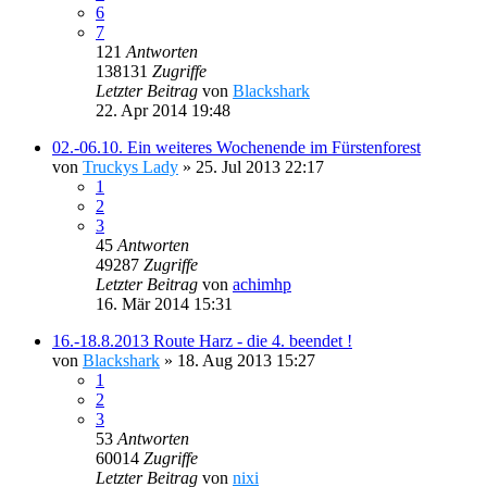
6
7
121
Antworten
138131
Zugriffe
Letzter Beitrag
von
Blackshark
22. Apr 2014 19:48
02.-06.10. Ein weiteres Wochenende im Fürstenforest
von
Truckys Lady
»
25. Jul 2013 22:17
1
2
3
45
Antworten
49287
Zugriffe
Letzter Beitrag
von
achimhp
16. Mär 2014 15:31
16.-18.8.2013 Route Harz - die 4. beendet !
von
Blackshark
»
18. Aug 2013 15:27
1
2
3
53
Antworten
60014
Zugriffe
Letzter Beitrag
von
nixi