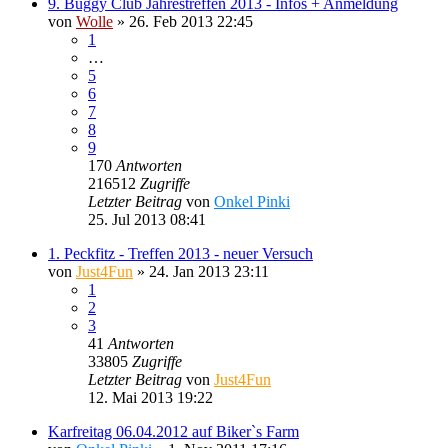
9. Buggy Club Jahrestreffen 2013 - Infos + Anmeldung
von
Wolle
»
26. Feb 2013 22:45
1
…
5
6
7
8
9
170
Antworten
216512
Zugriffe
Letzter Beitrag
von
Onkel Pinki
25. Jul 2013 08:41
1. Peckfitz - Treffen 2013 - neuer Versuch
von
Just4Fun
»
24. Jan 2013 23:11
1
2
3
41
Antworten
33805
Zugriffe
Letzter Beitrag
von
Just4Fun
12. Mai 2013 19:22
Karfreitag 06.04.2012 auf Biker`s Farm