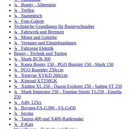
↳ Buggy - Allgemein
↳ Treffen
↳ Stammtisch
↳ Foto-Galerie
Technische Grundlagen für Buggyschrauber
↳ Fahrwerk und Bremsen
↳ Motor und Getriebe
↳ Vergaser und Einspritzanlagen
↳ Fahrzeug Elektrik
Buggy - Technik und Tuning
↳ Shark BCB-300
↳ Kasea Buggy 150 - PGO Bugxter 150 - Shark 150
↳ PGO Bugrider 250ccm
↳ Xingyue XYKD 260ccm
↳ Kinroad XT250GK
↳ Xinling XL 250 - Dazon Explorer 250 - Saiting ST 250
↳ Shark Imperator 250 - Tongian Sports TJ-250 - Eppella
250
↳ Adly 125cc
↳ Buyang-FA-G300 - FA-G450
↳ Secma
↳ Taurus 400 und X400-Rattlesnake
↳ F-Kart