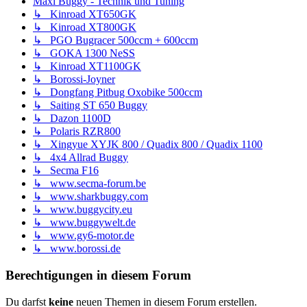
Maxi Buggy - Technik und Tuning
↳ Kinroad XT650GK
↳ Kinroad XT800GK
↳ PGO Bugracer 500ccm + 600ccm
↳ GOKA 1300 NeSS
↳ Kinroad XT1100GK
↳ Borossi-Joyner
↳ Dongfang Pitbug Oxobike 500ccm
↳ Saiting ST 650 Buggy
↳ Dazon 1100D
↳ Polaris RZR800
↳ Xingyue XYJK 800 / Quadix 800 / Quadix 1100
↳ 4x4 Allrad Buggy
↳ Secma F16
↳ www.secma-forum.be
↳ www.sharkbuggy.com
↳ www.buggycity.eu
↳ www.buggywelt.de
↳ www.gy6-motor.de
↳ www.borossi.de
Berechtigungen in diesem Forum
Du darfst
keine
neuen Themen in diesem Forum erstellen.