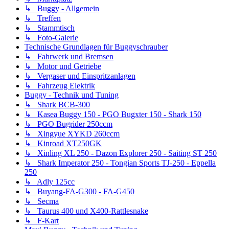
↳ Buggy - Allgemein
↳ Treffen
↳ Stammtisch
↳ Foto-Galerie
Technische Grundlagen für Buggyschrauber
↳ Fahrwerk und Bremsen
↳ Motor und Getriebe
↳ Vergaser und Einspritzanlagen
↳ Fahrzeug Elektrik
Buggy - Technik und Tuning
↳ Shark BCB-300
↳ Kasea Buggy 150 - PGO Bugxter 150 - Shark 150
↳ PGO Bugrider 250ccm
↳ Xingyue XYKD 260ccm
↳ Kinroad XT250GK
↳ Xinling XL 250 - Dazon Explorer 250 - Saiting ST 250
↳ Shark Imperator 250 - Tongian Sports TJ-250 - Eppella
250
↳ Adly 125cc
↳ Buyang-FA-G300 - FA-G450
↳ Secma
↳ Taurus 400 und X400-Rattlesnake
↳ F-Kart