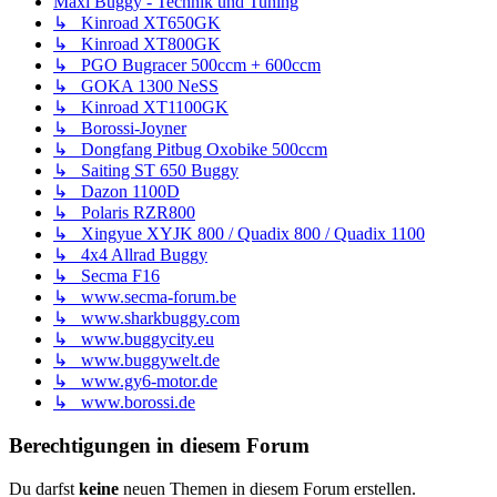
Maxi Buggy - Technik und Tuning
↳ Kinroad XT650GK
↳ Kinroad XT800GK
↳ PGO Bugracer 500ccm + 600ccm
↳ GOKA 1300 NeSS
↳ Kinroad XT1100GK
↳ Borossi-Joyner
↳ Dongfang Pitbug Oxobike 500ccm
↳ Saiting ST 650 Buggy
↳ Dazon 1100D
↳ Polaris RZR800
↳ Xingyue XYJK 800 / Quadix 800 / Quadix 1100
↳ 4x4 Allrad Buggy
↳ Secma F16
↳ www.secma-forum.be
↳ www.sharkbuggy.com
↳ www.buggycity.eu
↳ www.buggywelt.de
↳ www.gy6-motor.de
↳ www.borossi.de
Berechtigungen in diesem Forum
Du darfst
keine
neuen Themen in diesem Forum erstellen.