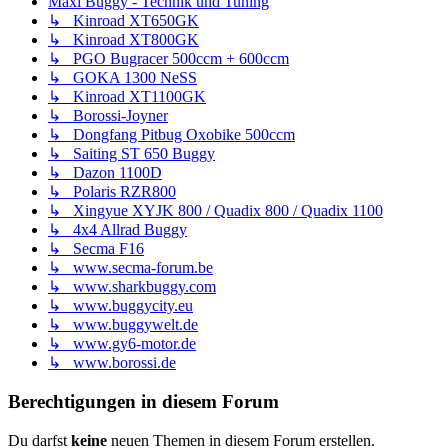
Maxi Buggy - Technik und Tuning
↳ Kinroad XT650GK
↳ Kinroad XT800GK
↳ PGO Bugracer 500ccm + 600ccm
↳ GOKA 1300 NeSS
↳ Kinroad XT1100GK
↳ Borossi-Joyner
↳ Dongfang Pitbug Oxobike 500ccm
↳ Saiting ST 650 Buggy
↳ Dazon 1100D
↳ Polaris RZR800
↳ Xingyue XYJK 800 / Quadix 800 / Quadix 1100
↳ 4x4 Allrad Buggy
↳ Secma F16
↳ www.secma-forum.be
↳ www.sharkbuggy.com
↳ www.buggycity.eu
↳ www.buggywelt.de
↳ www.gy6-motor.de
↳ www.borossi.de
Berechtigungen in diesem Forum
Du darfst
keine
neuen Themen in diesem Forum erstellen.