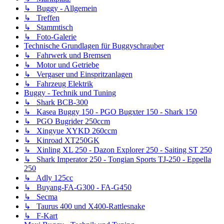
↳ Buggy - Allgemein
↳ Treffen
↳ Stammtisch
↳ Foto-Galerie
Technische Grundlagen für Buggyschrauber
↳ Fahrwerk und Bremsen
↳ Motor und Getriebe
↳ Vergaser und Einspritzanlagen
↳ Fahrzeug Elektrik
Buggy - Technik und Tuning
↳ Shark BCB-300
↳ Kasea Buggy 150 - PGO Bugxter 150 - Shark 150
↳ PGO Bugrider 250ccm
↳ Xingyue XYKD 260ccm
↳ Kinroad XT250GK
↳ Xinling XL 250 - Dazon Explorer 250 - Saiting ST 250
↳ Shark Imperator 250 - Tongian Sports TJ-250 - Eppella
250
↳ Adly 125cc
↳ Buyang-FA-G300 - FA-G450
↳ Secma
↳ Taurus 400 und X400-Rattlesnake
↳ F-Kart