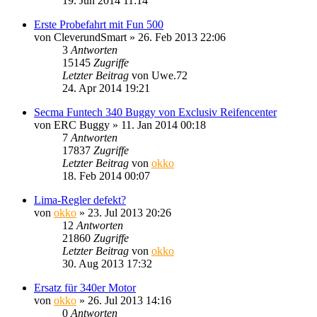
19. Jun 2014 11:14
Erste Probefahrt mit Fun 500
von
CleverundSmart
»
26. Feb 2013 22:06
3
Antworten
15145
Zugriffe
Letzter Beitrag
von
Uwe.72
24. Apr 2014 19:21
Secma Funtech 340 Buggy von Exclusiv Reifencenter
von
ERC Buggy
»
11. Jan 2014 00:18
7
Antworten
17837
Zugriffe
Letzter Beitrag
von
okko
18. Feb 2014 00:07
Lima-Regler defekt?
von
okko
»
23. Jul 2013 20:26
12
Antworten
21860
Zugriffe
Letzter Beitrag
von
okko
30. Aug 2013 17:32
Ersatz für 340er Motor
von
okko
»
26. Jul 2013 14:16
0
Antworten