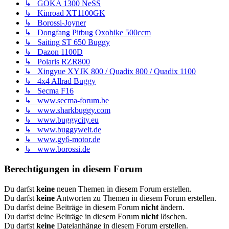
↳ GOKA 1300 NeSS
↳ Kinroad XT1100GK
↳ Borossi-Joyner
↳ Dongfang Pitbug Oxobike 500ccm
↳ Saiting ST 650 Buggy
↳ Dazon 1100D
↳ Polaris RZR800
↳ Xingyue XYJK 800 / Quadix 800 / Quadix 1100
↳ 4x4 Allrad Buggy
↳ Secma F16
↳ www.secma-forum.be
↳ www.sharkbuggy.com
↳ www.buggycity.eu
↳ www.buggywelt.de
↳ www.gy6-motor.de
↳ www.borossi.de
Berechtigungen in diesem Forum
Du darfst
keine
neuen Themen in diesem Forum erstellen.
Du darfst
keine
Antworten zu Themen in diesem Forum erstellen.
Du darfst deine Beiträge in diesem Forum
nicht
ändern.
Du darfst deine Beiträge in diesem Forum
nicht
löschen.
Du darfst
keine
Dateianhänge in diesem Forum erstellen.