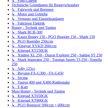
↳ Foto-Galerie
Technische Grundlagen für Buggyschrauber
↳ Fahrwerk und Bremsen
↳ Motor und Getriebe
↳ Vergaser und Einspritzanlagen
↳ Fahrzeug Elektrik
Buggy - Technik und Tuning
↳ Shark BCB-300
↳ Kasea Buggy 150 - PGO Bugxter 150 - Shark 150
↳ PGO Bugrider 250ccm
↳ Xingyue XYKD 260ccm
↳ Kinroad XT250GK
↳ Xinling XL 250 - Dazon Explorer 250 - Saiting ST 250
↳ Shark Imperator 250 - Tongian Sports TJ-250 - Eppella
250
↳ Adly 125cc
↳ Buyang-FA-G300 - FA-G450
↳ Secma
↳ Taurus 400 und X400-Rattlesnake
↳ F-Kart
Maxi Buggy - Technik und Tuning
↳ Kinroad XT650GK
↳ Kinroad XT800GK
↳ PGO Bugracer 500ccm + 600ccm