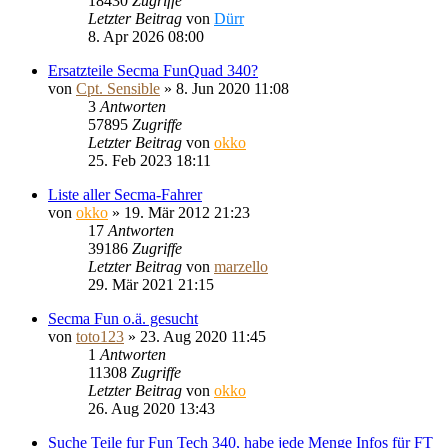
18430
Zugriffe
Letzter Beitrag
von
Dürr
8. Apr 2026 08:00
Ersatzteile Secma FunQuad 340?
von
Cpt. Sensible
»
8. Jun 2020 11:08
3
Antworten
57895
Zugriffe
Letzter Beitrag
von
okko
25. Feb 2023 18:11
Liste aller Secma-Fahrer
von
okko
»
19. Mär 2012 21:23
17
Antworten
39186
Zugriffe
Letzter Beitrag
von
marzello
29. Mär 2021 21:15
Secma Fun o.ä. gesucht
von
toto123
»
23. Aug 2020 11:45
1
Antworten
11308
Zugriffe
Letzter Beitrag
von
okko
26. Aug 2020 13:43
Suche Teile fur Fun Tech 340, habe jede Menge Infos für FT