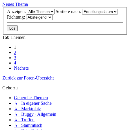
Neues Thema
Anzeigen:
Sortiere nach:
Richtung:
160 Themen
1
2
3
4
Nächste
Zurück zur Foren-Übersicht
Gehe zu
Generelle Themen
↳ In eigener Sache
↳ Marktplatz
↳ Buggy - Allgemein
↳ Treffen
↳ Stammtisch