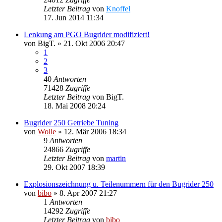
Letzter Beitrag
von
Knoffel
17. Jun 2014 11:34
Lenkung am PGO Bugrider modifiziert!
von
BigT.
»
21. Okt 2006 20:47
1
2
3
40
Antworten
71428
Zugriffe
Letzter Beitrag
von
BigT.
18. Mai 2008 20:24
Bugrider 250 Getriebe Tuning
von
Wolle
»
12. Mär 2006 18:34
9
Antworten
24866
Zugriffe
Letzter Beitrag
von
martin
29. Okt 2007 18:39
Explosionszeichnung u. Teilenummern für den Bugrider 250
von
bibo
»
8. Apr 2007 21:27
1
Antworten
14292
Zugriffe
Letzter Beitrag
von
bibo