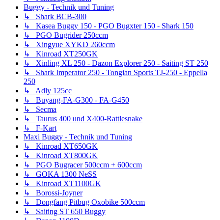
Buggy - Technik und Tuning
↳ Shark BCB-300
↳ Kasea Buggy 150 - PGO Bugxter 150 - Shark 150
↳ PGO Bugrider 250ccm
↳ Xingyue XYKD 260ccm
↳ Kinroad XT250GK
↳ Xinling XL 250 - Dazon Explorer 250 - Saiting ST 250
↳ Shark Imperator 250 - Tongian Sports TJ-250 - Eppella
250
↳ Adly 125cc
↳ Buyang-FA-G300 - FA-G450
↳ Secma
↳ Taurus 400 und X400-Rattlesnake
↳ F-Kart
Maxi Buggy - Technik und Tuning
↳ Kinroad XT650GK
↳ Kinroad XT800GK
↳ PGO Bugracer 500ccm + 600ccm
↳ GOKA 1300 NeSS
↳ Kinroad XT1100GK
↳ Borossi-Joyner
↳ Dongfang Pitbug Oxobike 500ccm
↳ Saiting ST 650 Buggy