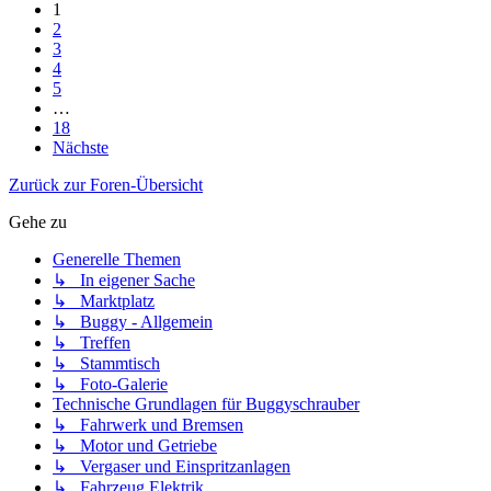
1
2
3
4
5
…
18
Nächste
Zurück zur Foren-Übersicht
Gehe zu
Generelle Themen
↳ In eigener Sache
↳ Marktplatz
↳ Buggy - Allgemein
↳ Treffen
↳ Stammtisch
↳ Foto-Galerie
Technische Grundlagen für Buggyschrauber
↳ Fahrwerk und Bremsen
↳ Motor und Getriebe
↳ Vergaser und Einspritzanlagen
↳ Fahrzeug Elektrik