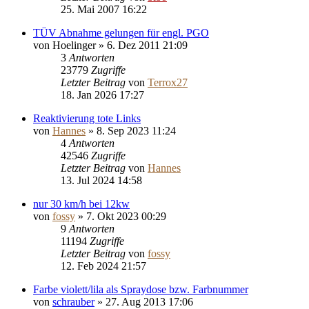
25. Mai 2007 16:22
TÜV Abnahme gelungen für engl. PGO
von
Hoelinger
»
6. Dez 2011 21:09
3
Antworten
23779
Zugriffe
Letzter Beitrag
von
Terrox27
18. Jan 2026 17:27
Reaktivierung tote Links
von
Hannes
»
8. Sep 2023 11:24
4
Antworten
42546
Zugriffe
Letzter Beitrag
von
Hannes
13. Jul 2024 14:58
nur 30 km/h bei 12kw
von
fossy
»
7. Okt 2023 00:29
9
Antworten
11194
Zugriffe
Letzter Beitrag
von
fossy
12. Feb 2024 21:57
Farbe violett/lila als Spraydose bzw. Farbnummer
von
schrauber
»
27. Aug 2013 17:06