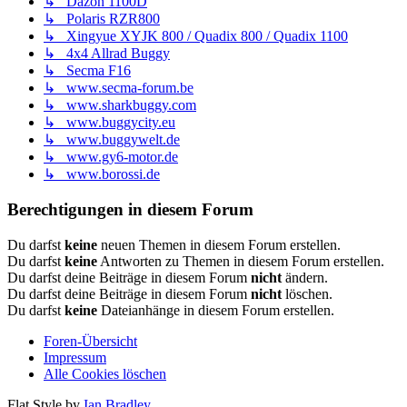
↳ Dazon 1100D
↳ Polaris RZR800
↳ Xingyue XYJK 800 / Quadix 800 / Quadix 1100
↳ 4x4 Allrad Buggy
↳ Secma F16
↳ www.secma-forum.be
↳ www.sharkbuggy.com
↳ www.buggycity.eu
↳ www.buggywelt.de
↳ www.gy6-motor.de
↳ www.borossi.de
Berechtigungen in diesem Forum
Du darfst
keine
neuen Themen in diesem Forum erstellen.
Du darfst
keine
Antworten zu Themen in diesem Forum erstellen.
Du darfst deine Beiträge in diesem Forum
nicht
ändern.
Du darfst deine Beiträge in diesem Forum
nicht
löschen.
Du darfst
keine
Dateianhänge in diesem Forum erstellen.
Foren-Übersicht
Impressum
Alle Cookies löschen
Flat Style by
Ian Bradley