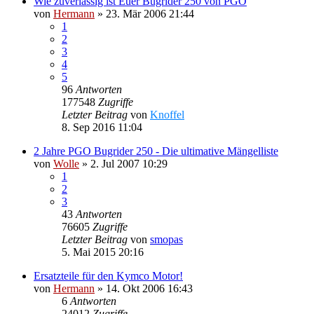
Wie zuverlässig ist Euer Bugrider 250 von PGO
von
Hermann
»
23. Mär 2006 21:44
1
2
3
4
5
96
Antworten
177548
Zugriffe
Letzter Beitrag
von
Knoffel
8. Sep 2016 11:04
2 Jahre PGO Bugrider 250 - Die ultimative Mängelliste
von
Wolle
»
2. Jul 2007 10:29
1
2
3
43
Antworten
76605
Zugriffe
Letzter Beitrag
von
smopas
5. Mai 2015 20:16
Ersatzteile für den Kymco Motor!
von
Hermann
»
14. Okt 2006 16:43
6
Antworten
24012
Zugriffe