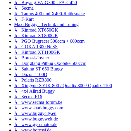
↳ Buyang-FA-G300 - FA-G450
↳ Secma
↳ Taurus 400 und X400-Rattlesnake
↳ F-Kart
Maxi Buggy - Technik und Tuning
↳ Kinroad XT650GK
↳ Kinroad XT800GK
↳ PGO Bugracer 500ccm + 600ccm
↳ GOKA 1300 NeSS
↳ Kinroad XT1100GK
↳ Borossi-Joyner
↳ Dongfang Pitbug Oxobike 500ccm
↳ Saiting ST 650 Buggy
↳ Dazon 1100D
↳ Polaris RZR800
↳ Xingyue XYJK 800 / Quadix 800 / Quadix 1100
↳ 4x4 Allrad Buggy
↳ Secma F16
↳ www.secma-forum.be
↳ www.sharkbuggy.com
↳ www.buggycity.eu
↳ www.buggywelt.de
↳ www.gy6-motor.de
↳ www.borossi.de