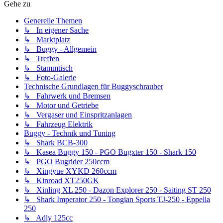
Gehe zu
Generelle Themen
↳ In eigener Sache
↳ Marktplatz
↳ Buggy - Allgemein
↳ Treffen
↳ Stammtisch
↳ Foto-Galerie
Technische Grundlagen für Buggyschrauber
↳ Fahrwerk und Bremsen
↳ Motor und Getriebe
↳ Vergaser und Einspritzanlagen
↳ Fahrzeug Elektrik
Buggy - Technik und Tuning
↳ Shark BCB-300
↳ Kasea Buggy 150 - PGO Bugxter 150 - Shark 150
↳ PGO Bugrider 250ccm
↳ Xingyue XYKD 260ccm
↳ Kinroad XT250GK
↳ Xinling XL 250 - Dazon Explorer 250 - Saiting ST 250
↳ Shark Imperator 250 - Tongian Sports TJ-250 - Eppella
250
↳ Adly 125cc