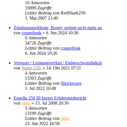
16
Antworten
33099
Zugriffe
Letzter Beitrag
von
RedShark250
1. Mai 2007 21:40
Zündungsprobleme, Buggy springt nicht mehr an
von
coupefreak
»
6. Jun 2024 10:36
0
Antworten
34726
Zugriffe
Letzter Beitrag
von
coupefreak
6. Jun 2024 10:36
Vergaser / Leistungsverlust / Endgeschwindigkeit
von
Super-250-
»
14. Okt 2021 07:11
4
Antworten
15503
Zugriffe
Letzter Beitrag
von
Shockwave
1. Jul 2022 10:49
Eppella 250 III kurzer Erfahrungsbericht
von
okko
»
15. Jul 2008 20:30
3
Antworten
13199
Zugriffe
Letzter Beitrag
von
okko
23. Jun 2022 16:58