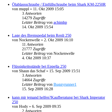
Ölablassschraube / Einfüllschraube beim Shark KM-2250R
von
muppl
»
11. Okt 2009 15:05
3
Antworten
14279
Zugriffe
Letzter Beitrag
von
achimhp
14. Okt 2009 15:54
Lage des Bremspedal beim Renli 250
von
Nockenwelle
»
2. Okt 2009 16:10
11
Antworten
21777
Zugriffe
Letzter Beitrag
von
Nockenwelle
4. Okt 2009 10:37
Flüssigkeitsstände bei Eppella 250
von
Shaun das Schaf
»
15. Sep 2009 15:51
3
Antworten
14664
Zugriffe
Letzter Beitrag
von
Buggyrunner1
15. Sep 2009 16:28
kann mir jemand helfen?Kaufberatung bei Shark Imperator
250
von
Hody
»
6. Sep 2009 09:35
2
Antworten