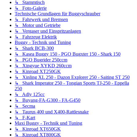
↳ Stammtisch
↳ Foto-Galerie
Technische Grundlagen für Buggyschrauber
↳ Fahrwerk und Bremsen
↳ Motor und Getriebe
↳ Vergaser und Einspritzanlagen
↳ Fahrzeug Elektrik
Buggy - Technik und Tuning
↳ Shark BCB-300
↳ Kasea Buggy 150 - PGO Bugxter 150 - Shark 150
↳ PGO Bugrider 250ccm
↳ Xingyue XYKD 260ccm
↳ Kinroad XT250GK
↳ Xinling XL 250 - Dazon Explorer 250 - Saiting ST 250
↳ Shark Imperator 250 - Tongian Sports TJ-250 - Eppella
250
↳ Adly 125cc
↳ Buyang-FA-G300 - FA-G450
↳ Secma
↳ Taurus 400 und X400-Rattlesnake
↳ F-Kart
Maxi Buggy - Technik und Tuning
↳ Kinroad XT650GK
↳ Kinroad XT800GK