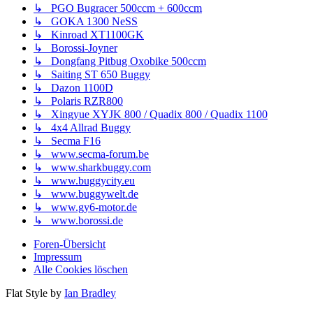
↳ PGO Bugracer 500ccm + 600ccm
↳ GOKA 1300 NeSS
↳ Kinroad XT1100GK
↳ Borossi-Joyner
↳ Dongfang Pitbug Oxobike 500ccm
↳ Saiting ST 650 Buggy
↳ Dazon 1100D
↳ Polaris RZR800
↳ Xingyue XYJK 800 / Quadix 800 / Quadix 1100
↳ 4x4 Allrad Buggy
↳ Secma F16
↳ www.secma-forum.be
↳ www.sharkbuggy.com
↳ www.buggycity.eu
↳ www.buggywelt.de
↳ www.gy6-motor.de
↳ www.borossi.de
Foren-Übersicht
Impressum
Alle Cookies löschen
Flat Style by
Ian Bradley