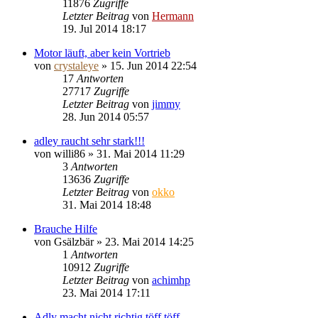
11876
Zugriffe
Letzter Beitrag
von
Hermann
19. Jul 2014 18:17
Motor läuft, aber kein Vortrieb
von
crystaleye
»
15. Jun 2014 22:54
17
Antworten
27717
Zugriffe
Letzter Beitrag
von
jimmy
28. Jun 2014 05:57
adley raucht sehr stark!!!
von
willi86
»
31. Mai 2014 11:29
3
Antworten
13636
Zugriffe
Letzter Beitrag
von
okko
31. Mai 2014 18:48
Brauche Hilfe
von
Gsälzbär
»
23. Mai 2014 14:25
1
Antworten
10912
Zugriffe
Letzter Beitrag
von
achimhp
23. Mai 2014 17:11
Adly macht nicht richtig töff töff