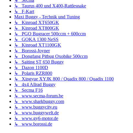
↳ Secma
↳ Taurus 400 und X400-Rattlesnake
↳ F-Kart
Maxi Buggy - Technik und Tuning
↳ Kinroad XT650GK
↳ Kinroad XT800GK
↳ PGO Bugracer 500ccm + 600ccm
↳ GOKA 1300 NeSS
↳ Kinroad XT1100GK
↳ Borossi-Joyner
↳ Dongfang Pitbug Oxobike 500ccm
↳ Saiting ST 650 Buggy
↳ Dazon 1100D
↳ Polaris RZR800
↳ Xingyue XYJK 800 / Quadix 800 / Quadix 1100
↳ 4x4 Allrad Buggy
↳ Secma F16
↳ www.secma-forum.be
↳ www.sharkbuggy.com
↳ www.buggycity.eu
↳ www.buggywelt.de
↳ www.gy6-motor.de
↳ www.borossi.de