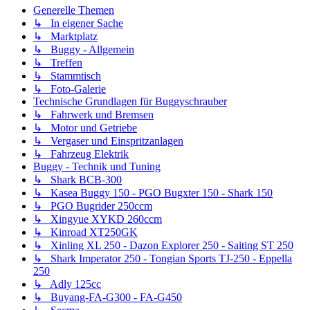
Generelle Themen
↳ In eigener Sache
↳ Marktplatz
↳ Buggy - Allgemein
↳ Treffen
↳ Stammtisch
↳ Foto-Galerie
Technische Grundlagen für Buggyschrauber
↳ Fahrwerk und Bremsen
↳ Motor und Getriebe
↳ Vergaser und Einspritzanlagen
↳ Fahrzeug Elektrik
Buggy - Technik und Tuning
↳ Shark BCB-300
↳ Kasea Buggy 150 - PGO Bugxter 150 - Shark 150
↳ PGO Bugrider 250ccm
↳ Xingyue XYKD 260ccm
↳ Kinroad XT250GK
↳ Xinling XL 250 - Dazon Explorer 250 - Saiting ST 250
↳ Shark Imperator 250 - Tongian Sports TJ-250 - Eppella
250
↳ Adly 125cc
↳ Buyang-FA-G300 - FA-G450