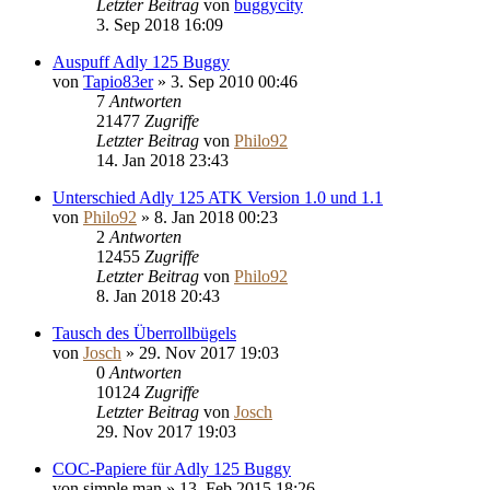
Letzter Beitrag
von
buggycity
3. Sep 2018 16:09
Auspuff Adly 125 Buggy
von
Tapio83er
»
3. Sep 2010 00:46
7
Antworten
21477
Zugriffe
Letzter Beitrag
von
Philo92
14. Jan 2018 23:43
Unterschied Adly 125 ATK Version 1.0 und 1.1
von
Philo92
»
8. Jan 2018 00:23
2
Antworten
12455
Zugriffe
Letzter Beitrag
von
Philo92
8. Jan 2018 20:43
Tausch des Überrollbügels
von
Josch
»
29. Nov 2017 19:03
0
Antworten
10124
Zugriffe
Letzter Beitrag
von
Josch
29. Nov 2017 19:03
COC-Papiere für Adly 125 Buggy
von
simple.man
»
13. Feb 2015 18:26