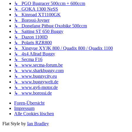
↳ PGO Bugracer 500ccm + 600ccm
↳ GOKA 1300 NeSS
↳ Kinroad XT1100GK
↳ Borossi-Joyner
↳ Dongfang Pitbug Oxobike 500ccm
↳ Saiting ST 650 Buggy
↳ Dazon 1100D
↳ Polaris RZR800
↳ Xingyue XYJK 800 / Quadix 800 / Quadix 1100
↳ 4x4 Allrad Buggy
↳ Secma F16
↳ www.secma-forum.be
↳ www.sharkbuggy.com
↳ www.buggycity.eu
↳ www.buggywelt.de
↳ www.gy6-motor.de
↳ www.borossi.de
Foren-Übersicht
Impressum
Alle Cookies löschen
Flat Style by
Ian Bradley