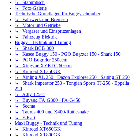
↳ Stammtisch
↳ Foto-Galerie
Technische Grundlagen für Buggyschrauber
↳ Fahrwerk und Bremsen
↳ Motor und Getriebe
↳ Vergaser und Einspritzanlagen
↳ Fahrzeug Elektrik
Buggy - Technik und Tuning
↳ Shark BCB-300
↳ Kasea Buggy 150 - PGO Bugxter 150 - Shark 150
↳ PGO Bugrider 250ccm
↳ Xingyue XYKD 260ccm
↳ Kinroad XT250GK
↳ Xinling XL 250 - Dazon Explorer 250 - Saiting ST 250
↳ Shark Imperator 250 - Tongian Sports TJ-250 - Eppella
250
↳ Adly 125cc
↳ Buyang-FA-G300 - FA-G450
↳ Secma
↳ Taurus 400 und X400-Rattlesnake
↳ F-Kart
Maxi Buggy - Technik und Tuning
↳ Kinroad XT650GK
↳ Kinroad XT800GK