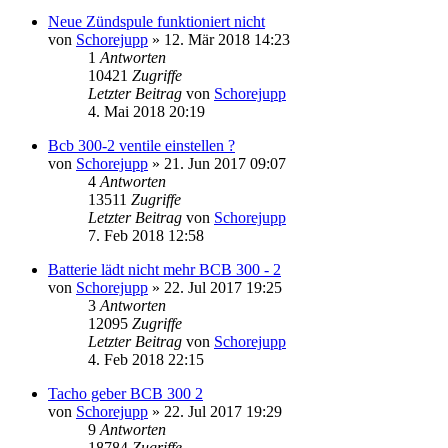
Neue Zündspule funktioniert nicht
von
Schorejupp
»
12. Mär 2018 14:23
1
Antworten
10421
Zugriffe
Letzter Beitrag
von
Schorejupp
4. Mai 2018 20:19
Bcb 300-2 ventile einstellen ?
von
Schorejupp
»
21. Jun 2017 09:07
4
Antworten
13511
Zugriffe
Letzter Beitrag
von
Schorejupp
7. Feb 2018 12:58
Batterie lädt nicht mehr BCB 300 - 2
von
Schorejupp
»
22. Jul 2017 19:25
3
Antworten
12095
Zugriffe
Letzter Beitrag
von
Schorejupp
4. Feb 2018 22:15
Tacho geber BCB 300 2
von
Schorejupp
»
22. Jul 2017 19:29
9
Antworten
18784
Zugriffe