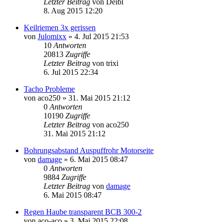
Letzter Beitrag
von
Deibl
8. Aug 2015 12:20
Keilriemen 3x gerissen
von
Julomixx
»
4. Jul 2015 21:53
10
Antworten
20813
Zugriffe
Letzter Beitrag
von
trixi
6. Jul 2015 22:34
Tacho Probleme
von
aco250
»
31. Mai 2015 21:12
0
Antworten
10190
Zugriffe
Letzter Beitrag
von
aco250
31. Mai 2015 21:12
Bohrungsabstand Auspuffrohr Motorseite
von
damage
»
6. Mai 2015 08:47
0
Antworten
9884
Zugriffe
Letzter Beitrag
von
damage
6. Mai 2015 08:47
Regen Haube transparent BCB 300-2
von
aco-aco
»
3. Mai 2015 22:08