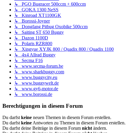
↳ PGO Bugracer 500ccm + 600ccm
↳ GOKA 1300 NeSS
↳ Kinroad XT1100GK
↳ Borossi-Joyner
↳ Dongfang Pitbug Oxobike 500ccm
↳ Saiting ST 650 Buggy
↳ Dazon 1100D
↳ Polaris RZR800
↳ Xingyue XYJK 800 / Quadix 800 / Quadix 1100
↳ 4x4 Allrad Buggy
↳ Secma F16
↳ www.secma-forum.be
↳ www.sharkbuggy.com
↳ www.buggycity.eu
↳ www.buggywelt.de
↳ www.gy6-motor.de
↳ www.borossi.de
Berechtigungen in diesem Forum
Du darfst
keine
neuen Themen in diesem Forum erstellen.
Du darfst
keine
Antworten zu Themen in diesem Forum erstellen.
Du darfst deine Beiträge in diesem Forum
nicht
ändern.