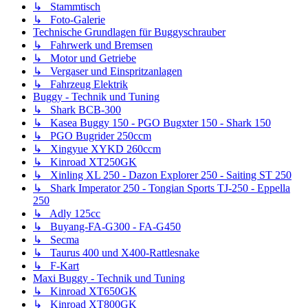
↳ Stammtisch
↳ Foto-Galerie
Technische Grundlagen für Buggyschrauber
↳ Fahrwerk und Bremsen
↳ Motor und Getriebe
↳ Vergaser und Einspritzanlagen
↳ Fahrzeug Elektrik
Buggy - Technik und Tuning
↳ Shark BCB-300
↳ Kasea Buggy 150 - PGO Bugxter 150 - Shark 150
↳ PGO Bugrider 250ccm
↳ Xingyue XYKD 260ccm
↳ Kinroad XT250GK
↳ Xinling XL 250 - Dazon Explorer 250 - Saiting ST 250
↳ Shark Imperator 250 - Tongian Sports TJ-250 - Eppella
250
↳ Adly 125cc
↳ Buyang-FA-G300 - FA-G450
↳ Secma
↳ Taurus 400 und X400-Rattlesnake
↳ F-Kart
Maxi Buggy - Technik und Tuning
↳ Kinroad XT650GK
↳ Kinroad XT800GK