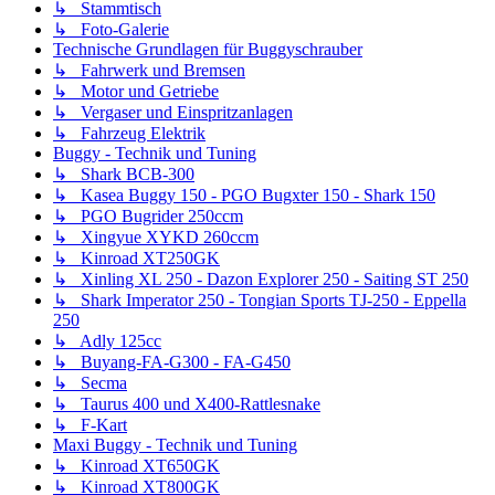
↳ Stammtisch
↳ Foto-Galerie
Technische Grundlagen für Buggyschrauber
↳ Fahrwerk und Bremsen
↳ Motor und Getriebe
↳ Vergaser und Einspritzanlagen
↳ Fahrzeug Elektrik
Buggy - Technik und Tuning
↳ Shark BCB-300
↳ Kasea Buggy 150 - PGO Bugxter 150 - Shark 150
↳ PGO Bugrider 250ccm
↳ Xingyue XYKD 260ccm
↳ Kinroad XT250GK
↳ Xinling XL 250 - Dazon Explorer 250 - Saiting ST 250
↳ Shark Imperator 250 - Tongian Sports TJ-250 - Eppella
250
↳ Adly 125cc
↳ Buyang-FA-G300 - FA-G450
↳ Secma
↳ Taurus 400 und X400-Rattlesnake
↳ F-Kart
Maxi Buggy - Technik und Tuning
↳ Kinroad XT650GK
↳ Kinroad XT800GK