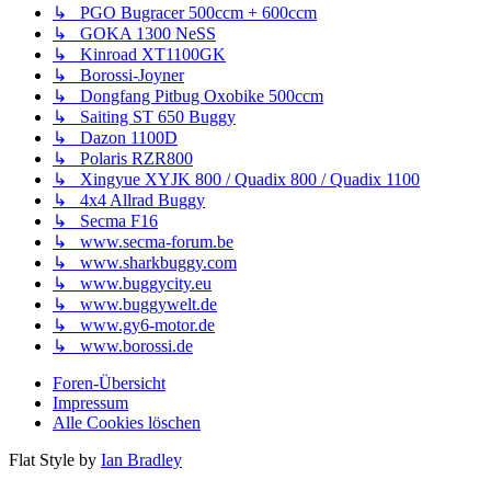
↳ PGO Bugracer 500ccm + 600ccm
↳ GOKA 1300 NeSS
↳ Kinroad XT1100GK
↳ Borossi-Joyner
↳ Dongfang Pitbug Oxobike 500ccm
↳ Saiting ST 650 Buggy
↳ Dazon 1100D
↳ Polaris RZR800
↳ Xingyue XYJK 800 / Quadix 800 / Quadix 1100
↳ 4x4 Allrad Buggy
↳ Secma F16
↳ www.secma-forum.be
↳ www.sharkbuggy.com
↳ www.buggycity.eu
↳ www.buggywelt.de
↳ www.gy6-motor.de
↳ www.borossi.de
Foren-Übersicht
Impressum
Alle Cookies löschen
Flat Style by
Ian Bradley