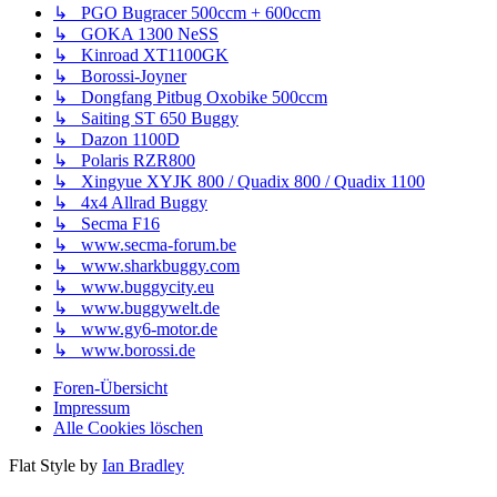
↳ PGO Bugracer 500ccm + 600ccm
↳ GOKA 1300 NeSS
↳ Kinroad XT1100GK
↳ Borossi-Joyner
↳ Dongfang Pitbug Oxobike 500ccm
↳ Saiting ST 650 Buggy
↳ Dazon 1100D
↳ Polaris RZR800
↳ Xingyue XYJK 800 / Quadix 800 / Quadix 1100
↳ 4x4 Allrad Buggy
↳ Secma F16
↳ www.secma-forum.be
↳ www.sharkbuggy.com
↳ www.buggycity.eu
↳ www.buggywelt.de
↳ www.gy6-motor.de
↳ www.borossi.de
Foren-Übersicht
Impressum
Alle Cookies löschen
Flat Style by
Ian Bradley