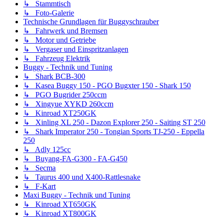
↳ Stammtisch
↳ Foto-Galerie
Technische Grundlagen für Buggyschrauber
↳ Fahrwerk und Bremsen
↳ Motor und Getriebe
↳ Vergaser und Einspritzanlagen
↳ Fahrzeug Elektrik
Buggy - Technik und Tuning
↳ Shark BCB-300
↳ Kasea Buggy 150 - PGO Bugxter 150 - Shark 150
↳ PGO Bugrider 250ccm
↳ Xingyue XYKD 260ccm
↳ Kinroad XT250GK
↳ Xinling XL 250 - Dazon Explorer 250 - Saiting ST 250
↳ Shark Imperator 250 - Tongian Sports TJ-250 - Eppella
250
↳ Adly 125cc
↳ Buyang-FA-G300 - FA-G450
↳ Secma
↳ Taurus 400 und X400-Rattlesnake
↳ F-Kart
Maxi Buggy - Technik und Tuning
↳ Kinroad XT650GK
↳ Kinroad XT800GK