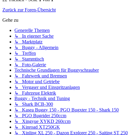
Zurück zur Foren-Übersicht
Gehe zu
Generelle Themen
↳ In eigener Sache
↳ Marktplatz
↳ Buggy - Allgemein
↳ Treffen
↳ Stammtisch
↳ Foto-Galerie
Technische Grundlagen für Buggyschrauber
↳ Fahrwerk und Bremsen
↳ Motor und Getriebe
↳ Vergaser und Einspritzanlagen
↳ Fahrzeug Elektrik
Buggy - Technik und Tuning
↳ Shark BCB-300
↳ Kasea Buggy 150 - PGO Bugxter 150 - Shark 150
↳ PGO Bugrider 250ccm
↳ Xingyue XYKD 260ccm
↳ Kinroad XT250GK
↳ Xinling XL 250 - Dazon Explorer 250 - Saiting ST 250