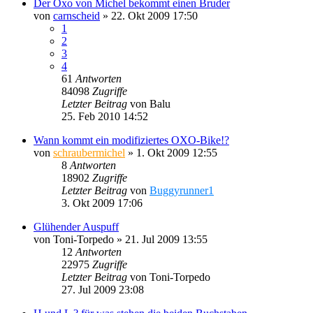
Der Oxo von Michel bekommt einen Bruder
von
carnscheid
»
22. Okt 2009 17:50
1
2
3
4
61
Antworten
84098
Zugriffe
Letzter Beitrag
von
Balu
25. Feb 2010 14:52
Wann kommt ein modifiziertes OXO-Bike!?
von
schraubermichel
»
1. Okt 2009 12:55
8
Antworten
18902
Zugriffe
Letzter Beitrag
von
Buggyrunner1
3. Okt 2009 17:06
Glühender Auspuff
von
Toni-Torpedo
»
21. Jul 2009 13:55
12
Antworten
22975
Zugriffe
Letzter Beitrag
von
Toni-Torpedo
27. Jul 2009 23:08