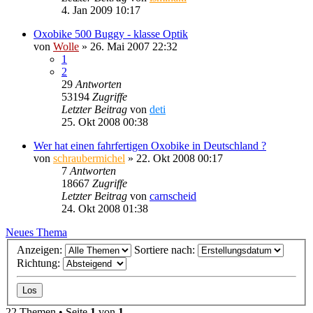
4. Jan 2009 10:17
Oxobike 500 Buggy - klasse Optik
von
Wolle
»
26. Mai 2007 22:32
1
2
29
Antworten
53194
Zugriffe
Letzter Beitrag
von
deti
25. Okt 2008 00:38
Wer hat einen fahrfertigen Oxobike in Deutschland ?
von
schraubermichel
»
22. Okt 2008 00:17
7
Antworten
18667
Zugriffe
Letzter Beitrag
von
carnscheid
24. Okt 2008 01:38
Neues Thema
Anzeigen:
Sortiere nach:
Richtung:
22 Themen • Seite
1
von
1