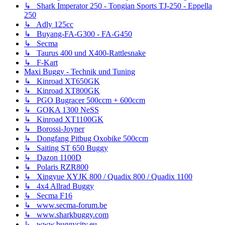
↳ Shark Imperator 250 - Tongian Sports TJ-250 - Eppella
250
↳ Adly 125cc
↳ Buyang-FA-G300 - FA-G450
↳ Secma
↳ Taurus 400 und X400-Rattlesnake
↳ F-Kart
Maxi Buggy - Technik und Tuning
↳ Kinroad XT650GK
↳ Kinroad XT800GK
↳ PGO Bugracer 500ccm + 600ccm
↳ GOKA 1300 NeSS
↳ Kinroad XT1100GK
↳ Borossi-Joyner
↳ Dongfang Pitbug Oxobike 500ccm
↳ Saiting ST 650 Buggy
↳ Dazon 1100D
↳ Polaris RZR800
↳ Xingyue XYJK 800 / Quadix 800 / Quadix 1100
↳ 4x4 Allrad Buggy
↳ Secma F16
↳ www.secma-forum.be
↳ www.sharkbuggy.com
↳ www.buggycity.eu