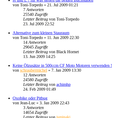
H und L ? für was stehen die beiden Buchstaben
von
Toni-Torpedo
»
21. Jul 2009 01:21
7
Antworten
25540
Zugriffe
Letzter Beitrag
von
Toni-Torpedo
23. Jul 2009 22:52
Alternative zum kleinen Stauraum
von
Toni-Torpedo
»
11. Jun 2009 22:30
14
Antworten
29045
Zugriffe
Letzter Beitrag
von
Black Hornet
13. Jun 2009 14:25
Keine Ölzusätze in 500ccm CF Moto Motoren verwenden !
von
schraubermichel
»
7. Jan 2009 13:30
12
Antworten
24580
Zugriffe
Letzter Beitrag
von
achimhp
24. Feb 2009 01:49
Oxobike oder Pitbug
von
Jean-Luc
»
3. Jan 2009 22:43
3
Antworten
14654
Zugriffe
Letzter Beitrag
von
isminaki