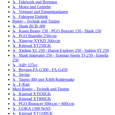
↳ Fahrwerk und Bremsen
↳ Motor und Getriebe
↳ Vergaser und Einspritzanlagen
↳ Fahrzeug Elektrik
Buggy - Technik und Tuning
↳ Shark BCB-300
↳ Kasea Buggy 150 - PGO Bugxter 150 - Shark 150
↳ PGO Bugrider 250ccm
↳ Xingyue XYKD 260ccm
↳ Kinroad XT250GK
↳ Xinling XL 250 - Dazon Explorer 250 - Saiting ST 250
↳ Shark Imperator 250 - Tongian Sports TJ-250 - Eppella
250
↳ Adly 125cc
↳ Buyang-FA-G300 - FA-G450
↳ Secma
↳ Taurus 400 und X400-Rattlesnake
↳ F-Kart
Maxi Buggy - Technik und Tuning
↳ Kinroad XT650GK
↳ Kinroad XT800GK
↳ PGO Bugracer 500ccm + 600ccm
↳ GOKA 1300 NeSS
↳ Kinroad XT1100GK