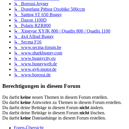
↳ Borossi-Joyner
↳ Dongfang Pitbug Oxobike 500ccm
↳ Saiting ST 650 Buggy
↳ Dazon 1100D
↳ Polaris RZR800
↳ Xingyue XYJK 800 / Quadix 800 / Quadix 1100
↳ 4x4 Allrad Buggy
↳ Secma F16
↳ www.secma-forum.be
↳ www.sharkbuggy.com
↳ www.buggycity.eu
↳ www.buggywelt.de
↳ www.gy6-motor.de
↳ www.borossi.de
Berechtigungen in diesem Forum
Du darfst
keine
neuen Themen in diesem Forum erstellen.
Du darfst
keine
Antworten zu Themen in diesem Forum erstellen.
Du darfst deine Beiträge in diesem Forum
nicht
ändern.
Du darfst deine Beiträge in diesem Forum
nicht
löschen.
Du darfst
keine
Dateianhänge in diesem Forum erstellen.
Foren-Übersicht