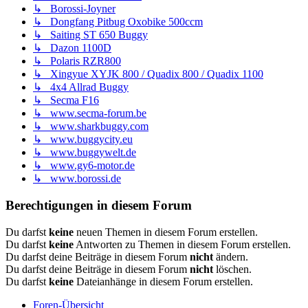
↳ Borossi-Joyner
↳ Dongfang Pitbug Oxobike 500ccm
↳ Saiting ST 650 Buggy
↳ Dazon 1100D
↳ Polaris RZR800
↳ Xingyue XYJK 800 / Quadix 800 / Quadix 1100
↳ 4x4 Allrad Buggy
↳ Secma F16
↳ www.secma-forum.be
↳ www.sharkbuggy.com
↳ www.buggycity.eu
↳ www.buggywelt.de
↳ www.gy6-motor.de
↳ www.borossi.de
Berechtigungen in diesem Forum
Du darfst
keine
neuen Themen in diesem Forum erstellen.
Du darfst
keine
Antworten zu Themen in diesem Forum erstellen.
Du darfst deine Beiträge in diesem Forum
nicht
ändern.
Du darfst deine Beiträge in diesem Forum
nicht
löschen.
Du darfst
keine
Dateianhänge in diesem Forum erstellen.
Foren-Übersicht