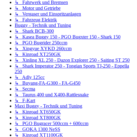
↳ Fahrwerk und Bremsen
↳ Motor und Getriebe
↳ Vergaser und Einspritzanlagen
↳ Fahrzeug Elektrik
Buggy - Technik und Tuning
↳ Shark BCB-300
↳ Kasea Buggy 150 - PGO Bugxter 150 - Shark 150
↳ PGO Bugrider 250ccm
↳ Xingyue XYKD 260ccm
↳ Kinroad XT250GK
↳ Xinling XL 250 - Dazon Explorer 250 - Saiting ST 250
↳ Shark Imperator 250 - Tongian Sports TJ-250 - Eppella
250
↳ Adly 125cc
↳ Buyang-FA-G300 - FA-G450
↳ Secma
↳ Taurus 400 und X400-Rattlesnake
↳ F-Kart
Maxi Buggy - Technik und Tuning
↳ Kinroad XT650GK
↳ Kinroad XT800GK
↳ PGO Bugracer 500ccm + 600ccm
↳ GOKA 1300 NeSS
↳ Kinroad XT1100GK