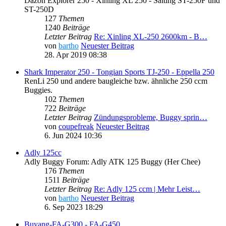
Dazon Explorer 250 - Xinling XL 250 - Saiting ST-250F und
ST-250D
127
Themen
1240
Beiträge
Letzter Beitrag
Re: Xinling XL-250 2600km - B…
von
bartho
Neuester Beitrag
28. Apr 2019 08:38
Shark Imperator 250 - Tongian Sports TJ-250 - Eppella 250
RenLi 250 und andere baugleiche bzw. ähnliche 250 ccm
Buggies.
102
Themen
722
Beiträge
Letzter Beitrag
Zündungsprobleme, Buggy sprin…
von
coupefreak
Neuester Beitrag
6. Jun 2024 10:36
Adly 125cc
Adly Buggy Forum: Adly ATK 125 Buggy (Her Chee)
176
Themen
1511
Beiträge
Letzter Beitrag
Re: Adly 125 ccm | Mehr Leist…
von
bartho
Neuester Beitrag
6. Sep 2023 18:29
Buyang-FA-G300 - FA-G450