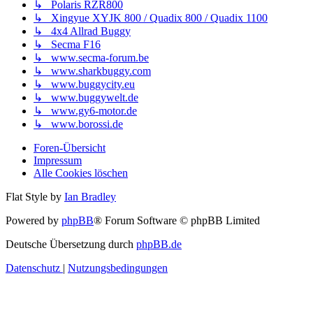
↳ Polaris RZR800
↳ Xingyue XYJK 800 / Quadix 800 / Quadix 1100
↳ 4x4 Allrad Buggy
↳ Secma F16
↳ www.secma-forum.be
↳ www.sharkbuggy.com
↳ www.buggycity.eu
↳ www.buggywelt.de
↳ www.gy6-motor.de
↳ www.borossi.de
Foren-Übersicht
Impressum
Alle Cookies löschen
Flat Style by
Ian Bradley
Powered by
phpBB
® Forum Software © phpBB Limited
Deutsche Übersetzung durch
phpBB.de
Datenschutz
|
Nutzungsbedingungen