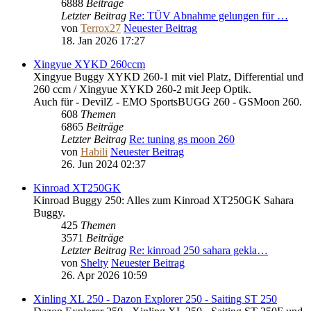
6888
Beiträge
Letzter Beitrag
Re: TÜV Abnahme gelungen für …
von
Terrox27
Neuester Beitrag
18. Jan 2026 17:27
Xingyue XYKD 260ccm
Xingyue Buggy XYKD 260-1 mit viel Platz, Differential und
260 ccm / Xingyue XYKD 260-2 mit Jeep Optik.
Auch für - DevilZ - EMO SportsBUGG 260 - GSMoon 260.
608
Themen
6865
Beiträge
Letzter Beitrag
Re: tuning gs moon 260
von
Habili
Neuester Beitrag
26. Jun 2024 02:37
Kinroad XT250GK
Kinroad Buggy 250: Alles zum Kinroad XT250GK Sahara
Buggy.
425
Themen
3571
Beiträge
Letzter Beitrag
Re: kinroad 250 sahara gekla…
von
Shelty
Neuester Beitrag
26. Apr 2026 10:59
Xinling XL 250 - Dazon Explorer 250 - Saiting ST 250