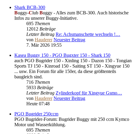
Shark BCB-300
B
uggy-
C
lub
B
uggy - Alles zum BCB-300. Auch historische
Infos zu unserer Buggy-Initiative.
695
Themen
12012
Beiträge
Letzter Beitrag
Re: Achsmanschette wechseln !…
von
Hauderer
Neuester Beitrag
7. Mär 2026 19:55
Kasea Buggy 150 - PGO Bugxter 150 - Shark 150
auch PGO Bugrider 150 - Xinling 150 - Dazon 150 - Tongian
Sports TJ 150 - Kinroad 150 - Saiting ST 150 - Xingyue 150
... usw. Ein Forum für alle 150er, da diese größtenteils
baugleich sind.
716
Themen
5933
Beiträge
Letzter Beitrag
Zylinderkopf für Xingyue Gsmo…
von
Hauderer
Neuester Beitrag
Heute 07:48
PGO Bugrider 250ccm
PGO Bugrider-Forum: Bugrider Buggy mit 250 ccm Kymco
Motor und Wasserkühlung.
695
Themen