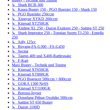
Buggy - Technik und Tuning
↳ Shark BCB-300
↳ Kasea Buggy 150 - PGO Bugxter 150 - Shark 150
↳ PGO Bugrider 250ccm
↳ Xingyue XYKD 260ccm
↳ Kinroad XT250GK
↳ Xinling XL 250 - Dazon Explorer 250 - Saiting ST 250
↳ Shark Imperator 250 - Tongian Sports TJ-250 - Eppella
250
↳ Adly 125cc
↳ Buyang-FA-G300 - FA-G450
↳ Secma
↳ Taurus 400 und X400-Rattlesnake
↳ F-Kart
Maxi Buggy - Technik und Tuning
↳ Kinroad XT650GK
↳ Kinroad XT800GK
↳ PGO Bugracer 500ccm + 600ccm
↳ GOKA 1300 NeSS
↳ Kinroad XT1100GK
↳ Borossi-Joyner
↳ Dongfang Pitbug Oxobike 500ccm
↳ Saiting ST 650 Buggy
↳ Dazon 1100D