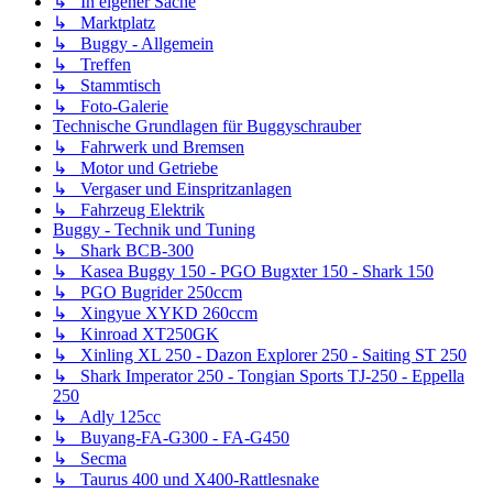
↳ In eigener Sache
↳ Marktplatz
↳ Buggy - Allgemein
↳ Treffen
↳ Stammtisch
↳ Foto-Galerie
Technische Grundlagen für Buggyschrauber
↳ Fahrwerk und Bremsen
↳ Motor und Getriebe
↳ Vergaser und Einspritzanlagen
↳ Fahrzeug Elektrik
Buggy - Technik und Tuning
↳ Shark BCB-300
↳ Kasea Buggy 150 - PGO Bugxter 150 - Shark 150
↳ PGO Bugrider 250ccm
↳ Xingyue XYKD 260ccm
↳ Kinroad XT250GK
↳ Xinling XL 250 - Dazon Explorer 250 - Saiting ST 250
↳ Shark Imperator 250 - Tongian Sports TJ-250 - Eppella
250
↳ Adly 125cc
↳ Buyang-FA-G300 - FA-G450
↳ Secma
↳ Taurus 400 und X400-Rattlesnake