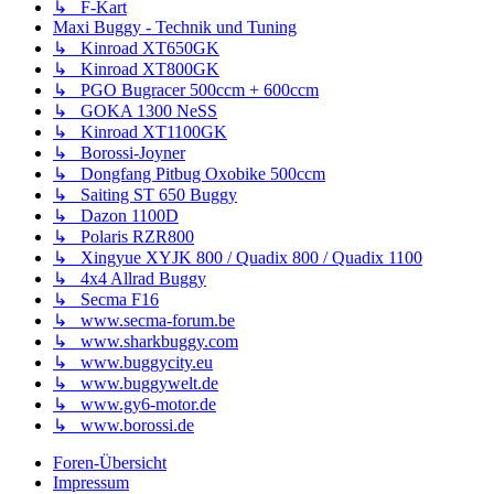
↳ F-Kart
Maxi Buggy - Technik und Tuning
↳ Kinroad XT650GK
↳ Kinroad XT800GK
↳ PGO Bugracer 500ccm + 600ccm
↳ GOKA 1300 NeSS
↳ Kinroad XT1100GK
↳ Borossi-Joyner
↳ Dongfang Pitbug Oxobike 500ccm
↳ Saiting ST 650 Buggy
↳ Dazon 1100D
↳ Polaris RZR800
↳ Xingyue XYJK 800 / Quadix 800 / Quadix 1100
↳ 4x4 Allrad Buggy
↳ Secma F16
↳ www.secma-forum.be
↳ www.sharkbuggy.com
↳ www.buggycity.eu
↳ www.buggywelt.de
↳ www.gy6-motor.de
↳ www.borossi.de
Foren-Übersicht
Impressum