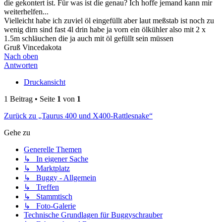
die gekontert ist. Für was ist die genau? Ich hoffe jemand kann mir
weiterhelfen...
Vielleicht habe ich zuviel öl eingefüllt aber laut meßstab ist noch zu
wenig dirn sind fast 4l drin habe ja vorn ein ölkühler also mit 2 x
1.5m schläuchen die ja auch mit öl gefüllt sein müssen
Gruß Vincedakota
Nach oben
Antworten
Druckansicht
1 Beitrag • Seite
1
von
1
Zurück zu „Taurus 400 und X400-Rattlesnake“
Gehe zu
Generelle Themen
↳ In eigener Sache
↳ Marktplatz
↳ Buggy - Allgemein
↳ Treffen
↳ Stammtisch
↳ Foto-Galerie
Technische Grundlagen für Buggyschrauber