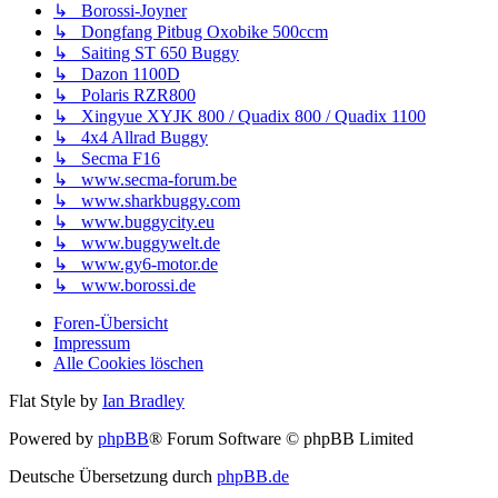
↳ Borossi-Joyner
↳ Dongfang Pitbug Oxobike 500ccm
↳ Saiting ST 650 Buggy
↳ Dazon 1100D
↳ Polaris RZR800
↳ Xingyue XYJK 800 / Quadix 800 / Quadix 1100
↳ 4x4 Allrad Buggy
↳ Secma F16
↳ www.secma-forum.be
↳ www.sharkbuggy.com
↳ www.buggycity.eu
↳ www.buggywelt.de
↳ www.gy6-motor.de
↳ www.borossi.de
Foren-Übersicht
Impressum
Alle Cookies löschen
Flat Style by
Ian Bradley
Powered by
phpBB
® Forum Software © phpBB Limited
Deutsche Übersetzung durch
phpBB.de