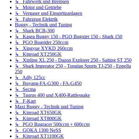
↳ Fahrwerk und Bremsen
↳ Motor und Getriebe
↳ Vergaser und Einspritzanlagen
↳ Fahrzeug Elektrik
Buggy - Technik und Tuning
↳ Shark BCB-300
↳ Kasea Buggy 150 - PGO Bugxter 150 - Shark 150
↳ PGO Bugrider 250ccm
↳ Xingyue XYKD 260ccm
↳ Kinroad XT250GK
↳ Xinling XL 250 - Dazon Explorer 250 - Saiting ST 250
↳ Shark Imperator 250 - Tongian Sports TJ-250 - Eppella
250
↳ Adly 125cc
↳ Buyang-FA-G300 - FA-G450
↳ Secma
↳ Taurus 400 und X400-Rattlesnake
↳ F-Kart
Maxi Buggy - Technik und Tuning
↳ Kinroad XT650GK
↳ Kinroad XT800GK
↳ PGO Bugracer 500ccm + 600ccm
↳ GOKA 1300 NeSS
↳ Kinroad XT1100GK