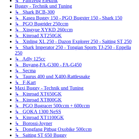
↳ Fahrzeug Elektrik
Buggy - Technik und Tuning
↳ Shark BCB-300
↳ Kasea Buggy 150 - PGO Bugxter 150 - Shark 150
↳ PGO Bugrider 250ccm
↳ Xingyue XYKD 260ccm
↳ Kinroad XT250GK
↳ Xinling XL 250 - Dazon Explorer 250 - Saiting ST 250
↳ Shark Imperator 250 - Tongian Sports TJ-250 - Eppella
250
↳ Adly 125cc
↳ Buyang-FA-G300 - FA-G450
↳ Secma
↳ Taurus 400 und X400-Rattlesnake
↳ F-Kart
Maxi Buggy - Technik und Tuning
↳ Kinroad XT650GK
↳ Kinroad XT800GK
↳ PGO Bugracer 500ccm + 600ccm
↳ GOKA 1300 NeSS
↳ Kinroad XT1100GK
↳ Borossi-Joyner
↳ Dongfang Pitbug Oxobike 500ccm
↳ Saiting ST 650 Buggy