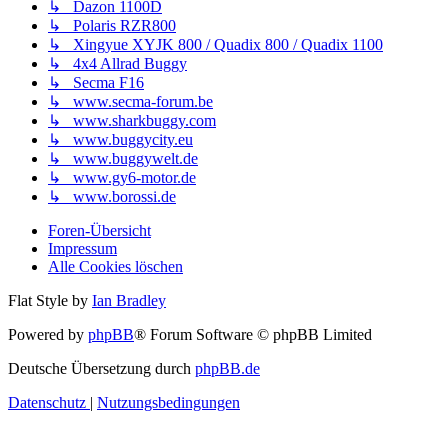
↳ Dazon 1100D
↳ Polaris RZR800
↳ Xingyue XYJK 800 / Quadix 800 / Quadix 1100
↳ 4x4 Allrad Buggy
↳ Secma F16
↳ www.secma-forum.be
↳ www.sharkbuggy.com
↳ www.buggycity.eu
↳ www.buggywelt.de
↳ www.gy6-motor.de
↳ www.borossi.de
Foren-Übersicht
Impressum
Alle Cookies löschen
Flat Style by
Ian Bradley
Powered by
phpBB
® Forum Software © phpBB Limited
Deutsche Übersetzung durch
phpBB.de
Datenschutz
|
Nutzungsbedingungen