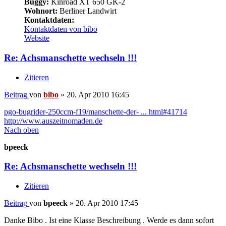
Buggy:
Kinroad XT 650 GK-2
Wohnort:
Berliner Landwirt
Kontaktdaten:
Kontaktdaten von bibo
Website
Re: Achsmanschette wechseln !!!
Zitieren
Beitrag
von
bibo
»
20. Apr 2010 16:45
pgo-bugrider-250ccm-f19/manschette-der- ... html#41714
http://www.auszeitnomaden.de
Nach oben
bpeeck
Re: Achsmanschette wechseln !!!
Zitieren
Beitrag
von
bpeeck
»
20. Apr 2010 17:45
Danke Bibo . Ist eine Klasse Beschreibung . Werde es dann sofort