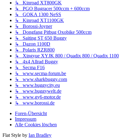
↳ Kinroad XT800GK
↳ PGO Bugracer 500ccm + 600ccm
↳ GOKA 1300 NeSS
↳ Kinroad XT1100GK
↳ Borossi-Joyner
↳ Dongfang Pitbug Oxobike 500ccm
↳ Saiting ST 650 Buggy
↳ Dazon 1100D
↳ Polaris RZR800
↳ Xingyue XYJK 800 / Quadix 800 / Quadix 1100
↳ 4x4 Allrad Buggy
↳ Secma F16
↳ www.secma-forum.be
↳ www.sharkbuggy.com
↳ www.buggycity.eu
↳ www.buggywelt.de
↳ www.gy6-motor.de
↳ www.borossi.de
Foren-Übersicht
Impressum
Alle Cookies löschen
Flat Style by
Ian Bradley