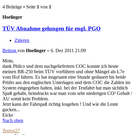
4 Beiträge • Seite
1
von
1
Hoelinger
TÜV Abnahme gelungen für engl. PGO
Zitieren
Beitrag
von
Hoelinger
»
6. Dez 2011 21:09
Moin,
dank Philco und dem nachgeliefertern COC konnte ich heute
meinen BR-250 beim TÜV vorführen und ohne Mängel als L7e
vom Hof fahren. Es hat insgesamt eine Stunde gedauert bis beide
Prüfer aus den englischen Unterlagen und dem COC die Zahlen im
System eingegeben hatten, inkl. bei der Testfahrt hat man sichtlich
Spaß gehabt, beindruckt war man vom sehr niederigen CO² Gehalt /
AU somit kein Problem.
Jetzt kann der Fahrspaß richtig losgehen ! Und wie die Leute
gucken...
Eicke
Nach oben
Terrox27