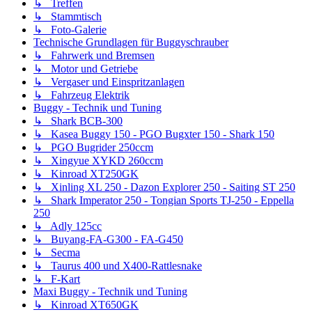
↳ Treffen
↳ Stammtisch
↳ Foto-Galerie
Technische Grundlagen für Buggyschrauber
↳ Fahrwerk und Bremsen
↳ Motor und Getriebe
↳ Vergaser und Einspritzanlagen
↳ Fahrzeug Elektrik
Buggy - Technik und Tuning
↳ Shark BCB-300
↳ Kasea Buggy 150 - PGO Bugxter 150 - Shark 150
↳ PGO Bugrider 250ccm
↳ Xingyue XYKD 260ccm
↳ Kinroad XT250GK
↳ Xinling XL 250 - Dazon Explorer 250 - Saiting ST 250
↳ Shark Imperator 250 - Tongian Sports TJ-250 - Eppella
250
↳ Adly 125cc
↳ Buyang-FA-G300 - FA-G450
↳ Secma
↳ Taurus 400 und X400-Rattlesnake
↳ F-Kart
Maxi Buggy - Technik und Tuning
↳ Kinroad XT650GK