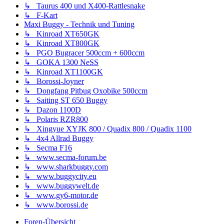
↳ Taurus 400 und X400-Rattlesnake
↳ F-Kart
Maxi Buggy - Technik und Tuning
↳ Kinroad XT650GK
↳ Kinroad XT800GK
↳ PGO Bugracer 500ccm + 600ccm
↳ GOKA 1300 NeSS
↳ Kinroad XT1100GK
↳ Borossi-Joyner
↳ Dongfang Pitbug Oxobike 500ccm
↳ Saiting ST 650 Buggy
↳ Dazon 1100D
↳ Polaris RZR800
↳ Xingyue XYJK 800 / Quadix 800 / Quadix 1100
↳ 4x4 Allrad Buggy
↳ Secma F16
↳ www.secma-forum.be
↳ www.sharkbuggy.com
↳ www.buggycity.eu
↳ www.buggywelt.de
↳ www.gy6-motor.de
↳ www.borossi.de
Foren-Übersicht