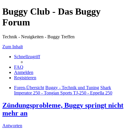
Buggy Club - Das Buggy
Forum
Technik - Neuigkeiten - Buggy Treffen
Zum Inhalt
Schnellzugriff
FAQ
Anmelden
Registrieren
Foren-Übersicht
Buggy - Technik und Tuning
Shark
Imperator 250 - Tongian Sports TJ-250 - Eppella 250
Zündungsprobleme, Buggy springt nicht
mehr an
Antworten