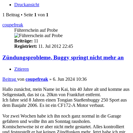
Druckansicht
1 Beitrag • Seite
1
von
1
coupefreak
Führerschein auf Probe
Beiträge:
11
Registriert:
11. Jul 2012 22:45
Zündungsprobleme, Buggy springt nicht mehr an
Zitieren
Beitrag
von
coupefreak
»
6. Jun 2024 10:36
Hallo zunächst, mein Name ist Kai, bin 40 Jahre alt und komme aus
Seligenstadt, das ist ca. 20km von Frankfurt entfernt.
Ich fahre seid 8 Jahren einen Tongian Starßenbuggy 250 Sport aus
dem Baujahr 2006. Es ist ein CF172-A Motor verbaut.
Vor zwei Wochen habe ich ihn noch ganz normal in die Garage
gefahren und wollte ihn am Sonntag rausholen.
Komischerweise ist er aber nicht mehr gestartet. Alles kontrolliert
und festgestellt er hat keinen Zündfunken mehr. Jetzt habe ich mir