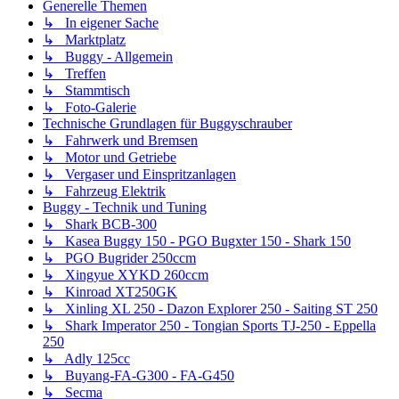
Generelle Themen
↳ In eigener Sache
↳ Marktplatz
↳ Buggy - Allgemein
↳ Treffen
↳ Stammtisch
↳ Foto-Galerie
Technische Grundlagen für Buggyschrauber
↳ Fahrwerk und Bremsen
↳ Motor und Getriebe
↳ Vergaser und Einspritzanlagen
↳ Fahrzeug Elektrik
Buggy - Technik und Tuning
↳ Shark BCB-300
↳ Kasea Buggy 150 - PGO Bugxter 150 - Shark 150
↳ PGO Bugrider 250ccm
↳ Xingyue XYKD 260ccm
↳ Kinroad XT250GK
↳ Xinling XL 250 - Dazon Explorer 250 - Saiting ST 250
↳ Shark Imperator 250 - Tongian Sports TJ-250 - Eppella
250
↳ Adly 125cc
↳ Buyang-FA-G300 - FA-G450
↳ Secma